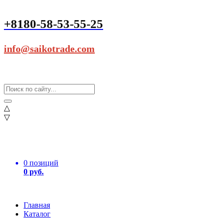
+8180-58-53-55-25
info@saikotrade.com
△
▽
0 позиций
0 руб.
Главная
Каталог