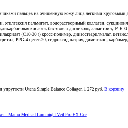
кончиками пальцев на очищенную кожу лица легкими круговыми
, этилгексил пальмитат, водорастворимый коллаген, сукциноил 
гексан,дикарбоновая кислота, бисэтокси дигликоль, аллан
лкилакрилат (C10-30 )) кросс-полимер, диизостеарилмалат, цетан
ритритил, PPG-4 цетет-20, гидроксид натрия, диметикон, карб
и упругости Utena Simple Balance Collagen
1 272 руб.
В корзину
 – Mamu Medical Luminight Veil Pro EX Cre