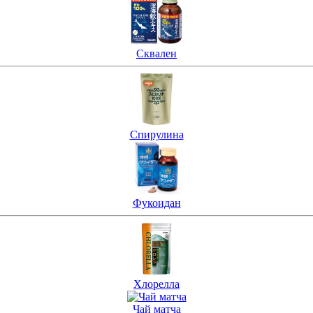
Сквален
Спирулина
Фукоидан
Хлорелла
Чай матча