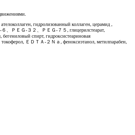
 движениями.
ателоколлаген, гидролизованный коллаген, церамид ,
тоин, ＰＥＧ-６、ＰＥＧ-３２、ＰＥＧ-７５, глицерилстеарат,
ол, бегениловый спирт, гидроксистеариновая
омер, токоферол, ＥＤＴＡ-２Ｎａ, феноксиэтанол, метилпарабен,