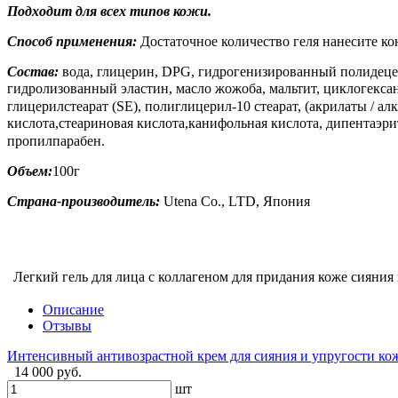
Подходит для всех типов кожи.
Способ применения:
Достаточное количество геля нанесите 
Состав:
вода, глицерин, DPG, гидрогенизированный полидецен
гидролизованный эластин, масло жожоба, мальтит, цикло
глицерилстеарат (SE), полиглицерил-10 стеарат, (акрилаты / а
кислота,стеариновая кислота,канифольная кислота, дипентаэ
пропилпарабен.
Объем:
100г
Страна-производитель:
Utena Co., LTD, Япония
Легкий гель для лица с коллагеном для придания коже сияния 
Описание
Отзывы
Интенсивный антивозрастной крем для сияния и упругости кожи
14 000 руб.
шт