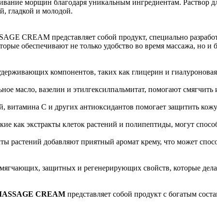
живание морщин благодаря уникальным ингредиентам. Раствор дл
, гладкой и молодой.
E CREAM представляет собой продукт, специально разработан
рые обеспечивают не только удобство во время массажа, но и б
удерживающих компонентов, таких как глицерин и гиалуроновая
ное масло, вазелин и этилгексилпальмитат, помогают смягчить и
й, витамина С и других антиоксидантов помогает защитить кожу
ие как экстракты клеток растений и полипептиды, могут спосо
ты растений добавляют приятный аромат крему, что может спос
 смягчающих, защитных и регенерирующих свойств, которые де
E MASSAGE CREAM
представляет собой продукт с богатым сос