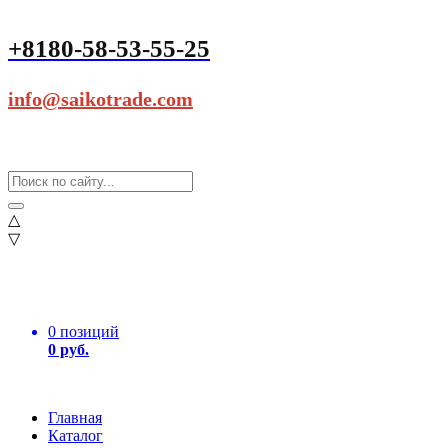
+8180-58-53-55-25
info@saikotrade.com
△
▽
0 позиций
0 руб.
Главная
Каталог