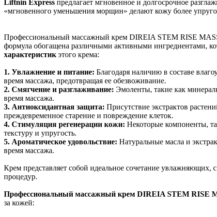
Liftnin Express
предлагает мгновенное и долгосрочное разгла
«мгновенного уменьшения морщин» делают кожу более упругой
Профессиональный массажный крем DIREIA STEM RISE MASSAG
формула обогащена различными активными ингредиентами, кото
характеристик
этого крема:
1. Увлажнение и питание:
Благодаря наличию в составе влаго
время массажа, предотвращая ее обезвоживание.
2. Смягчение и разглаживание:
Эмоленты, такие как минераль
время массажа.
3. Антиоксидантная защита:
Присутствие экстрактов растени
преждевременное старение и повреждение клеток.
4. Стимуляция регенерации кожи:
Некоторые компоненты, так
текстуру и упругость.
5. Ароматическое удовольствие:
Натуральные масла и экстрак
время массажа.
Крем представляет собой идеальное сочетание увлажняющих,
процедур.
Профессиональный массажный крем DIREIA STEM RIS
за кожей: