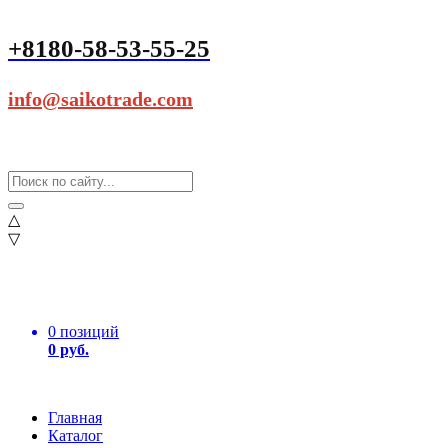
+8180-58-53-55-25
info@saikotrade.com
△
▽
0 позиций
0 руб.
Главная
Каталог