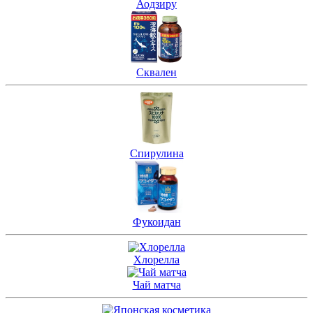
Аодзиру
Сквален
Спирулина
Фукоидан
Хлорелла
Чай матча