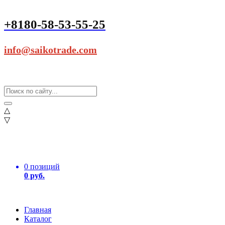
+8180-58-53-55-25
info@saikotrade.com
△
▽
0 позиций
0 руб.
Главная
Каталог