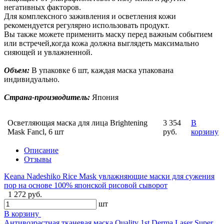
негативных факторов.
Для комплексного заживления и осветления кожи
рекомендуется регулярно использовать продукт.
Вы также можете применить маску перед важным событием
или встречей,когда кожа должна выглядеть максимально
сияющей и увлажненной.
Объем:
В упаковке 6 шт, каждая маска упакована
индивидуально.
Страна-производитель:
Япония
Осветляющая маска для лица Brightening
3 354
В
Mask Fancl, 6 шт
руб.
корзину
Описание
Отзывы
Keana Nadeshiko Rice Mask увлажняющие маски для сужения
пор на основе 100% японской рисовой сыворот
1 272 руб.
шт
В корзину
Антивозрастная тканевая маска Quality 1st Derma Laser Super