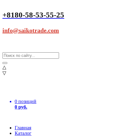
+8180-58-53-55-25
info@saikotrade.com
△
▽
0 позиций
0 руб.
Главная
Каталог