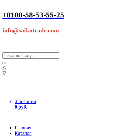
+8180-58-53-55-25
info@saikotrade.com
△
▽
0 позиций
0 руб.
Главная
Каталог