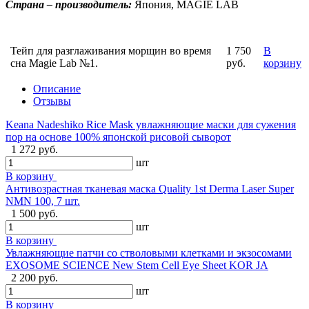
Страна – производитель:
Япония, MAGIE LAB
Тейп для разглаживания морщин во время
1 750
В
сна Magie Lab №1.
руб.
корзину
Описание
Отзывы
Keana Nadeshiko Rice Mask увлажняющие маски для сужения
пор на основе 100% японской рисовой сыворот
1 272 руб.
шт
В корзину
Антивозрастная тканевая маска Quality 1st Derma Laser Super
NMN 100, 7 шт.
1 500 руб.
шт
В корзину
Увлажняющие патчи со стволовыми клетками и экзосомами
EXOSOME SCIENCE New Stem Cell Eye Sheet KOR JA
2 200 руб.
шт
В корзину