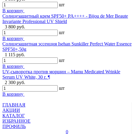
шт
В корзину
Cолнцезащитный крем SPF50+ PA++++ - Bijou de Mer Beaute
Invariante Professional UV Shield
3 800 руб.
шт
В корзину
Солнцезащитная эссенция Isehan Sunkiller Perfect Water Essence
SPF50+,50g
1 115 руб.
шт
В корзину
UV-сыворотка против морщин – Mamu Medicated Wrinkle
Serum UV White, 30 г. ¶
2 300 руб.
шт
В корзину
ГЛАВНАЯ
АКЦИИ
КАТАЛОГ
ИЗБРАННОЕ
ПРОФИЛЬ
0