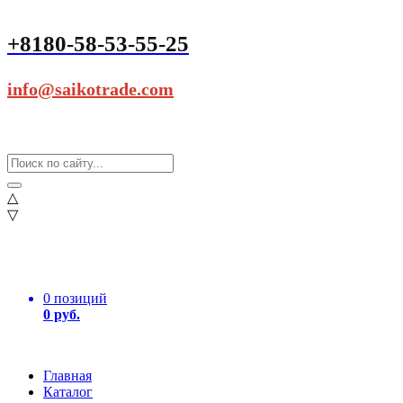
+8180-58-53-55-25
info@saikotrade.com
△
▽
0 позиций
0 руб.
Главная
Каталог