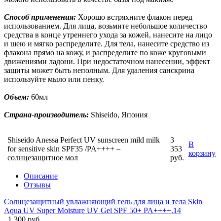
Способ применения:
Хорошо встряхните флакон перед
использованием. Для лица, возьмите небольшое количество
средства в конце утреннего ухода за кожей, нанесите на лицо
и шею и мягко распределите. Для тела, нанесите средство из
флакона прямо на кожу, и распределите по коже круговыми
движениями ладони. При недостаточном нанесении, эффект
защиты может быть неполным. Для удаления санскрина
используйте мыло или пенку.
Объем:
60мл
Страна-п
роизводитель:
Shiseido, Япония
Shiseido Anessa Perfect UV sunscreen mild milk
3
В
for sensitive skin SPF35 /PA++++ –
353
корзину
солнцезащитное мол
руб.
Описание
Отзывы
Солнцезащитный увлажняющий гель для лица и тела Skin
Aqua UV Super Moisture UV Gel SPF 50+ PA++++,14
1 300 руб.