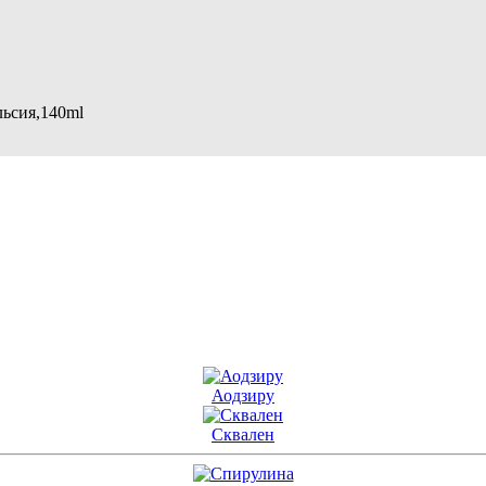
льсия,140ml
Аодзиру
Сквален