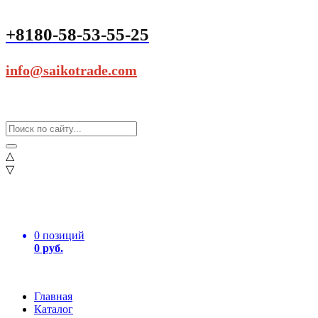
+8180-58-53-55-25
info@saikotrade.com
△
▽
0 позиций
0 руб.
Главная
Каталог