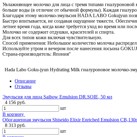
Увлажняющее молочко для лица с тремя типами гиалуроновой 
больше воды (в отличие от обычной формулы). Каждая гиалуро
Благодаря этому молочко-эмульсия HADA LABO Gokujyun позво
Быстро впитывается, не создавая ощущение тяжести. Обеспечив
летнее время года, когда коже требуется уход во время или пос
Молочко не содержит отдушки, красителей и спирта.
Для всех типов кожи включая чувствительную.
Способ применения: Небольшое количество молочка распреде
Используйте утром и вечером после нанесения лосьона GOKU
Страна-производитель: Япония"
Hada Labo Goku-jyun Hydrating Milk гиалуроновое молочко-эм
Описание
Отзывы
Эмульсия для лица Saibow Emulsion DR.SOIE, 50 мл
4 156 руб.
шт
В корзину
Обогащенная эмульсия Shiseido Elixir Enriched Emulsion CB,130
8 313 руб.
шт