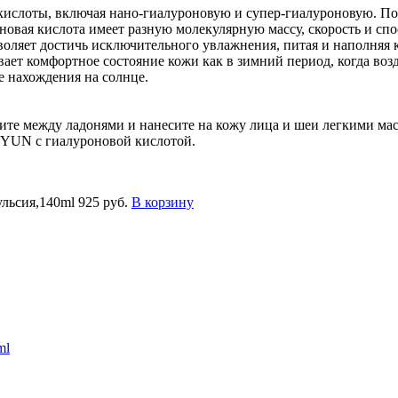
кислоты, включая нано-гиалуроновую и супер-гиалуроновую. По
новая кислота имеет разную молекулярную массу, скорость и сп
ляет достичь исключительного увлажнения, питая и наполняя к
ает комфортное состояние кожи как в зимний период, когда возд
ле нахождения на солнце.
лите между ладонями и нанесите на кожу лица и шеи легкими 
JYUN с гиалуроновой кислотой.
ульсия,140ml
925 руб.
В корзину
ml