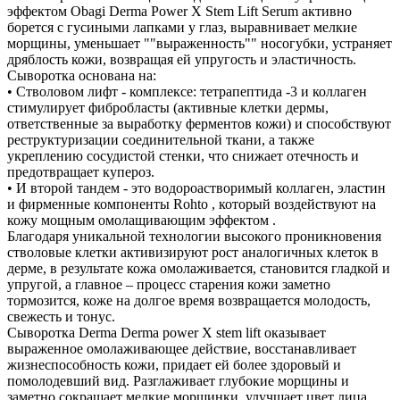
эффектом Obagi Derma Power X Stem Lift Serum активно
борется с гусиными лапками у глаз, выравнивает мелкие
морщины, уменьшает ""выраженность"" носогубки, устраняет
дряблость кожи, возвращая ей упругость и эластичность.
Сыворотка основана на:
• Стволовом лифт - комплексе: тетрапептида -3 и коллаген
стимулирует фибробласты (активные клетки дермы,
ответственные за выработку ферментов кожи) и способствуют
реструктуризации соединительной ткани, а также
укреплению сосудистой стенки, что снижает отечность и
предотвращает купероз.
• И второй тандем - это водороастворимый коллаген, эластин
и фирменные компоненты Rohto , который воздействуют на
кожу мощным омолащивающим эффектом .
Благодаря уникальной технологии высокого проникновения
стволовые клетки активизируют рост аналогичных клеток в
дерме, в результате кожа омолаживается, становится гладкой и
упругой, а главное – процесс старения кожи заметно
тормозится, коже на долгое время возвращается молодость,
свежесть и тонус.
Сыворотка Derma Derma power X stem lift оказывает
выраженное омолаживающее действие, восстанавливает
жизнеспособность кожи, придает ей более здоровый и
помолодевший вид. Разглаживает глубокие морщины и
заметно сокращает мелкие морщинки, улучшает цвет лица,