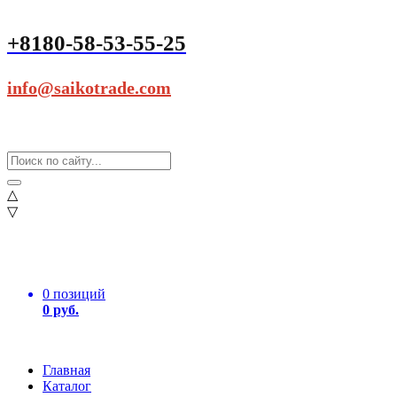
+8180-58-53-55-25
info@saikotrade.com
△
▽
0 позиций
0 руб.
Главная
Каталог