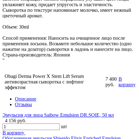
увлажняет кожу, придает упругость и эластичность.
Сыворотка по текстуре напоминает молочко, имеет нежный
цветочный аромат.
Объем: 30ml
Способ применения: Наносить на очищенное лицо после
применения лосьона. Возьмите небольшое количество (одно
нажатие на дозатор) сыворотки в ладонь и нанесите на лицо.
Страна-производитель: Япония
"
Obagi Derma Power X Stem Lift Serum
7 400
В
антивозрастная сыворотка с лифтинг
руб.
корзину
эффектом
Описание
Отзывы
Эмульсия для лица Saibow Emulsion DR.SOIE, 50 мл
4 156 руб.
шт
В корзину
Обогащенная эмульсия Shiseido Elixir Enriched Emulsion