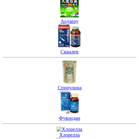
Аодзиру
Сквален
Спирулина
Фукоидан
Хлорелла