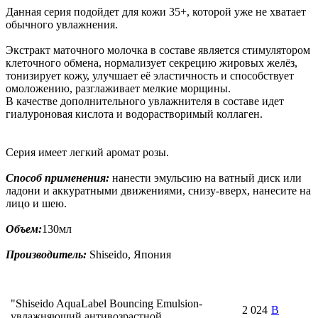
Данная серия подойдет для кожи 35+, которой уже не хватает
обычного увлажнения.
Экстракт маточного молочка в составе является стимулятором
клеточного обмена, нормализует секрецию жировых желёз,
тонизирует кожу, улучшает её эластичность и способствует
омоложению, разглаживает мелкие морщины.
В качестве дополнительного увлажнителя в составе идет
гиалуроновая кислота и водорастворимый коллаген.
Серия имеет легкий аромат розы.
Способ применения:
нанести эмульсию на ватный диск или
ладони и аккуратными движениями, снизу-вверх, нанесите на
лицо и шею.
Объем:
130мл
Производитель:
Shiseido, Япония
"Shiseido AquaLabel Bouncing Emulsion-
2 024
В
увлажняющий антивозрастной