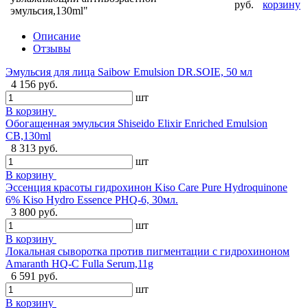
руб.
корзину
эмульсия,130ml"
Описание
Отзывы
Эмульсия для лица Saibow Emulsion DR.SOIE, 50 мл
4 156 руб.
шт
В корзину
Обогащенная эмульсия Shiseido Elixir Enriched Emulsion
CB,130ml
8 313 руб.
шт
В корзину
Эссенция красоты гидрохинон Kiso Care Pure Hydroquinone
6% Kiso Hydro Essence PHQ-6, 30мл.
3 800 руб.
шт
В корзину
Локальная сыворотка против пигментации с гидрохиноном
Amaranth HQ-C Fulla Serum,11g
6 591 руб.
шт
В корзину