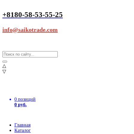
+8180-58-53-55-25
info@saikotrade.com
△
▽
0 позиций
0 руб.
Главная
Каталог