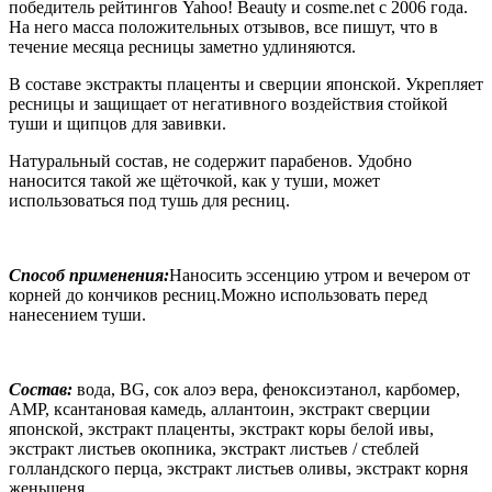
победитель рейтингов Yahoo! Beauty и cosme.net с 2006 года.
На него масса положительных отзывов, все пишут, что в
течение месяца ресницы заметно удлиняются.
В составе экстракты плаценты и сверции японской. Укрепляет
ресницы и защищает от негативного воздействия стойкой
туши и щипцов для завивки.
Натуральный состав, не содержит парабенов. Удобно
наносится такой же щёточкой, как у туши, может
использоваться под тушь для ресниц.
Способ применения:
Наносить эссенцию утром и вечером от
корней до кончиков ресниц.Можно использовать перед
нанесением туши.
Состав:
вода, BG, сок алоэ вера, феноксиэтанол, карбомер,
AMP, ксантановая камедь, аллантоин, экстракт сверции
японской, экстракт плаценты, экстракт коры белой ивы,
экстракт листьев окопника, экстракт листьев / стеблей
голландского перца, экстракт листьев оливы, экстракт корня
женьшеня.