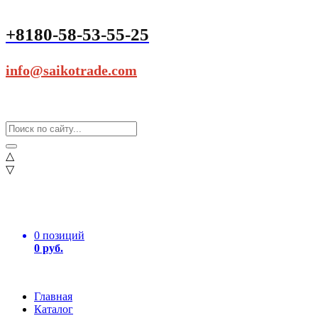
+8180-58-53-55-25
info@saikotrade.com
△
▽
0 позиций
0 руб.
Главная
Каталог