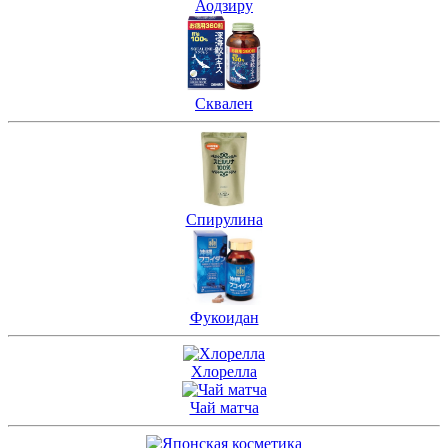
Аодзиру
Сквален
Спирулина
Фукоидан
Хлорелла
Чай матча