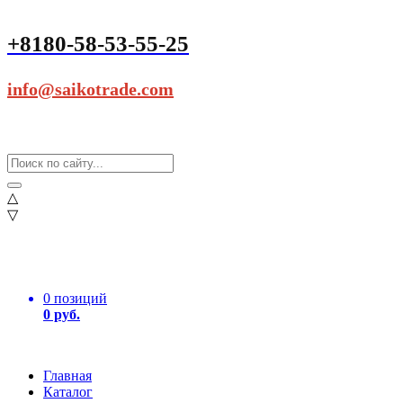
+8180-58-53-55-25
info@saikotrade.com
△
▽
0 позиций
0 руб.
Главная
Каталог