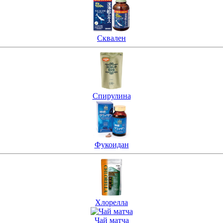
Сквален
Спирулина
Фукоидан
Хлорелла
Чай матча