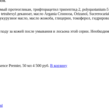
ром.
имый протеогликан, трифторацетил трипептид-2, polyquotanium-5
tetrahexyl деканоат, масло Argania Спиноза, Orizanol, Sucrerocari
укурузное масло, масло жожоба, глицерин, токоферол, гидриров
уходу за кожей после умывания и лосьона этой серии. Необходим
nce Premier, 50 мл
4 500 руб.
В корзину
ml