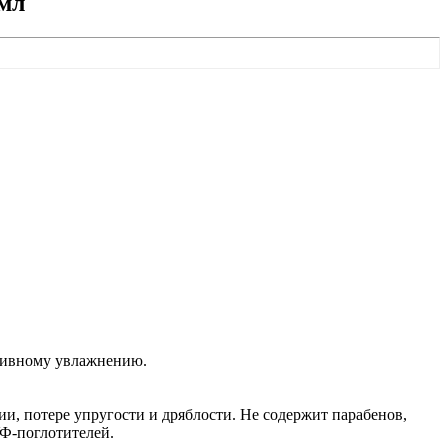
 мл
ективному увлажнению.
и, потере упругости и дряблости. Не содержит парабенов,
УФ-поглотителей.