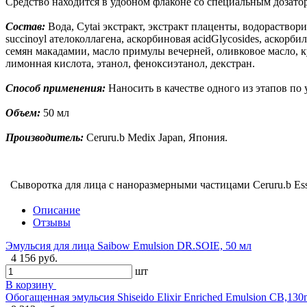
Средство находится в удобном флаконе со специальным дозато
Состав:
Вода, Cytai экстракт, экстракт плаценты, водораствор
succinoyl ателоколлагена, аскорбиновая acidGlycosides, аскорбил 
семян макадамии, масло примулы вечерней, оливковое масло, к
лимонная кислота, этанол, феноксиэтанол, декстран.
Способ применения:
Наносить в качестве одного из этапов по 
Объем:
50 мл
Производитель:
Ceruru.b Medix Japan, Япония.
Сыворотка для лица с наноразмерными частицами Ceruru.b Esse
Описание
Отзывы
Эмульсия для лица Saibow Emulsion DR.SOIE, 50 мл
4 156 руб.
шт
В корзину
Обогащенная эмульсия Shiseido Elixir Enriched Emulsion CB,130