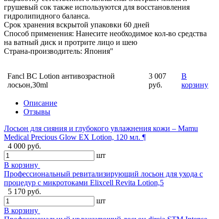
грушевый сок также используются для восстановления
гидролипидного баланса.
Срок хранения вскрытой упаковки 60 дней
Способ применения: Нанесите необходимое кол-во средства
на ватный диск и протрите лицо и шею
Страна-производитель: Япония"
Fancl BC Lotion антивозрастной
3 007
В
лосьон,30ml
руб.
корзину
Описание
Отзывы
Лосьон для сияния и глубокого увлажнения кожи – Mamu
Medical Precious Glow EX Lotion, 120 мл. ¶
4 000 руб.
шт
В корзину
Профессиональный ревитализирующий лосьон для ухода с
процедур с микротоками Elixcell Revita Lotion,5
5 170 руб.
шт
В корзину