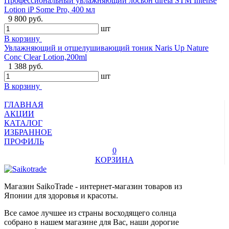
Профессиональный увлажняющий лосьон direia STM Intense
Lotion iP Some Pro, 400 мл
9 800 руб.
шт
В корзину
Увлажняющий и отшелушивающий тоник Naris Up Nature
Conc Clear Lotion,200ml
1 388 руб.
шт
В корзину
ГЛАВНАЯ
АКЦИИ
КАТАЛОГ
ИЗБРАННОЕ
ПРОФИЛЬ
0
КОРЗИНА
Магазин SaikoTrade - интернет-магазин товаров из
Японии для здоровья и красоты.
Все самое лучшее из страны восходящего солнца
собрано в нашем магазине для Вас, наши дорогие