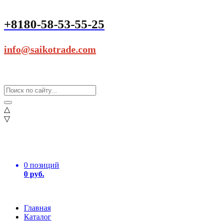
+8180-58-53-55-25
info@saikotrade.com
△
▽
0 позиций
0 руб.
Главная
Каталог