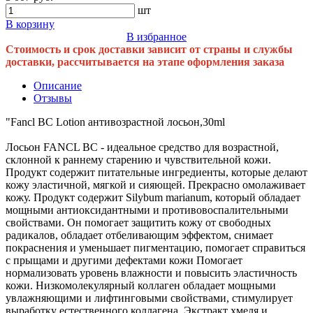
шт
В корзину
В избранное
Стоимость и срок доставки зависит от страны и службы
доставки, рассчитывается на этапе оформления заказа
Описание
Отзывы
"Fancl BC Lotion антивозрастной лосьон,30ml
Лосьон FANCL BC - идеальное средство для возрастной,
склонной к раннему старению и чувствительной кожи.
Продукт содержит питательные ингредиенты, которые делают
кожу эластичной, мягкой и сияющей. Прекрасно омолаживает
кожу. Продукт содержит Silybum marianum, который обладает
мощными антиоксидантными и противовоспалительными
свойствами. Он помогает защитить кожу от свободных
радикалов, обладает отбеливающим эффектом, снимает
покраснения и уменьшает пигментацию, помогает справиться
с прыщами и другими дефектами кожи Помогает
нормализовать уровень влажности и повысить эластичность
кожи. Низкомолекулярный коллаген обладает мощными
увлажняющими и лифтинговыми свойствами, стимулирует
выработку естественного коллагена. Экстракт хмеля и