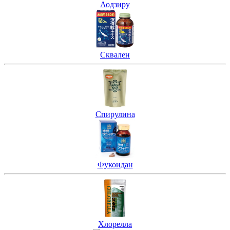
Аодзиру
Сквален
Спирулина
Фукоидан
Хлорелла