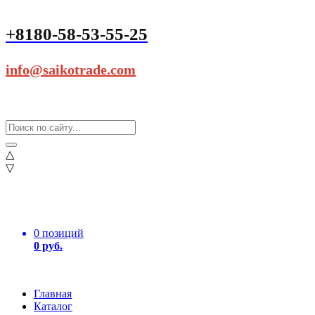
+8180-58-53-55-25
info@saikotrade.com
△
▽
0 позиций
0 руб.
Главная
Каталог