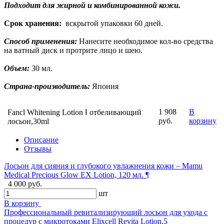
Подходит для жирной и комбинированной кожи.
Срок хранения:
вскрытой упаковки 60 дней.
Способ применения:
Нанесите необходимое кол-во средства
на ватный диск и протрите лицо и шею.
Объем:
30 мл.
Страна-производитель:
Япония
1 908
В
Fancl Whitening Lotion Ⅰ отбеливающий
руб.
корзину
лосьон,30ml
Описание
Отзывы
Лосьон для сияния и глубокого увлажнения кожи – Mamu
Medical Precious Glow EX Lotion, 120 мл. ¶
4 000 руб.
шт
В корзину
Профессиональный ревитализирующий лосьон для ухода с
процедур с микротоками Elixcell Revita Lotion,5