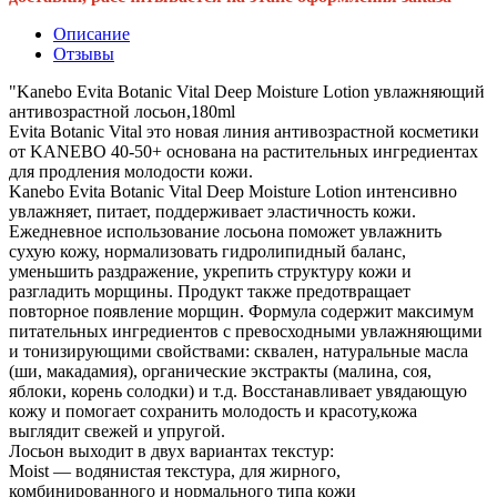
Описание
Отзывы
"Kanebo Evita Botanic Vital Deep Moisture Lotion увлажняющий
антивозрастной лосьон,180ml
Evita Botaniс Vital это новая линия антивозрастной косметики
от KANEBO 40-50+ основана на растительных ингредиентах
для продления молодости кожи.
Kanebo Evita Botanic Vital Deep Moisture Lotion интенсивно
увлажняет, питает, поддерживает эластичность кожи.
Ежедневное использование лосьона поможет увлажнить
сухую кожу, нормализовать гидролипидный баланс,
уменьшить раздражение, укрепить структуру кожи и
разгладить морщины. Продукт также предотвращает
повторное появление морщин. Формула содержит максимум
питательных ингредиентов с превосходными увлажняющими
и тонизирующими свойствами: сквален, натуральные масла
(ши, макадамия), органические экстракты (малина, соя,
яблоки, корень солодки) и т.д. Восстанавливает увядающую
кожу и помогает сохранить молодость и красоту,кожа
выглядит свежей и упругой.
Лосьон выходит в двух вариантах текстур:
Moist — водянистая текстура, для жирного,
комбинированного и нормального типа кожи