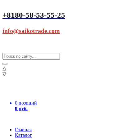
+8180-58-53-55-25
info@saikotrade.com
△
▽
0 позиций
0 руб.
Главная
Каталог