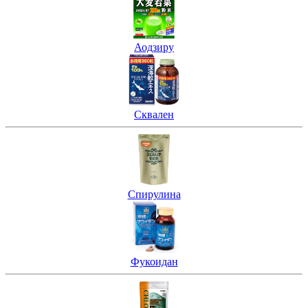
Аодзиру
Сквален
Спирулина
Фукоидан