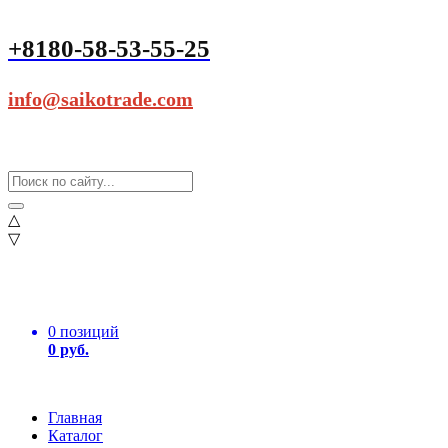
+8180-58-53-55-25
info@saikotrade.com
△
▽
0 позиций
0 руб.
Главная
Каталог