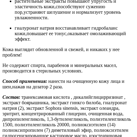
растительные экстракты повышают упругость и
эластичность кожи,способствуют сужению
пор,устраняют шелушение и нормализует уровень
увлажненности.
гиалуронат натрия восстанавливает гидробаланс
кожи,повышает ее тонус,оказывает омолаживающий
эффект.
Кожа выглядит обновленной и свежей, и никаких у нее
проблем!
Не содержит спирта, парабенов и минеральных масел,
производится в стерильных условиях.
Способ применения:
нанести на очищенную кожу лица и
шеи,нажав на дозатор 2 раза.
Состав:
транексамовая кислота , дикалийглицирризинат ,
экстракт боярышника, экстракт гинкго билоба, гиалуронат
натрия (2), экстракт Sophora sinensis, экстракт олеандра,
эритрит, концентрированный глицерин, очищенная вода,
дипропиленгликоль, 1,3-бутиленгликоль, полиэтиленгликоль
1500, полиэтиленгликоль 20000, полиоксиэтилен (14)
полиоксипропилен (7) диметиловый эфир, полиоксиэтилен
гидрогенизированное касторовое масло, изостеариновая