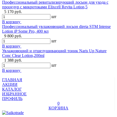
Профессиональный ревитализирующий лосьон для ухода с
процедур с микротоками Elixcell Revita Lotion,5
5 170 руб.
шт
В корзину
Профессиональный увлажняющий лосьон direia STM Intense
Lotion iP Some Pro, 400 мл
9 800 руб.
шт
В корзину
Увлажняющий и отшелушивающий тоник Naris Up Nature
Conc Clear Lotion,200ml
1 388 руб.
шт
В корзину
ГЛАВНАЯ
АКЦИИ
КАТАЛОГ
ИЗБРАННОЕ
ПРОФИЛЬ
0
КОРЗИНА