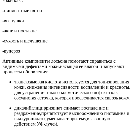
кожи как :
-пигментные пятна
-веснушки
-акне и постакне
-сухость и шелушение
-купероз
Активные компоненты лосьона помогают справиться с
видимыми дефектами кожи,насыщая ее влагой и запускают
процессы обновления:
транексамовая кислота используется для тонизирования
кожи, снижения интенсивности воспалений и красноты,
для устранения такого косметического дефекта как
сосудистая сеточка, которая просвечивается сквозь кожу.
дикалийглицирризинат снимает воспаление и
раздражение,препятствует высвобождению гистамина и
гиалуронидазы,уменьшает эритему,вызванную
действием УФ-лучей.