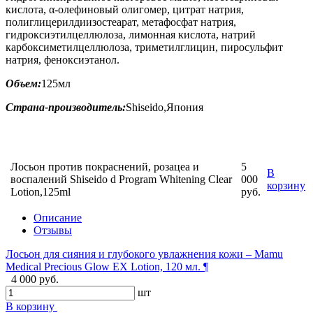
кислота, α-олефиновый олигомер, цитрат натрия,
полиглицерилдиизостеарат, метафосфат натрия,
гидроксиэтилцеллюлоза, лимонная кислота, натрий
карбоксиметилцеллюлоза, триметилглицин, пиросульфит
натрия, феноксиэтанол.
Объем:
125мл
Страна-производитель:
Shiseido,Япония
Лосьон против покраснений, розацеа и
5
В
воспалений Shiseido d Program Whitening Clear
000
корзину
Lotion,125ml
руб.
Описание
Отзывы
Лосьон для сияния и глубокого увлажнения кожи – Mamu
Medical Precious Glow EX Lotion, 120 мл. ¶
4 000 руб.
шт
В корзину