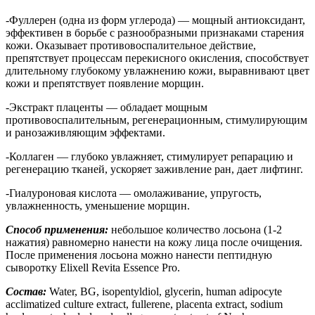
-Фуллерен (одна из форм углерода) — мощный антиоксидант,
эффективен в борьбе с разнообразными признаками старения
кожи. Оказывает противовоспалительное действие,
препятствует процессам перекисного окисления, способствует
длительному глубокому увлажнению кожи, выравнивают цвет
кожи и препятствует появление морщин.
-Экстракт плаценты — обладает мощным
противовоспалительным, регенерационным, стимулирующим
и ранозаживляющим эффектами.
-Коллаген — глубоко увлажняет, стимулирует репарацию и
регенерацию тканей, ускоряет заживление ран, дает лифтинг.
-Гиалуроновая кислота — омолаживание, упругость,
увлажненность, уменьшение морщин.
Способ применения:
небольшое количество лосьона (1-2
нажатия) равномерно нанести на кожу лица после очищения.
После применения лосьона можно нанести пептидную
сыворотку Elixell Revita Essence Pro.
Состав:
Water, BG, isopentyldiol, glycerin, human adipocyte
acclimatized culture extract, fullerene, placenta extract, sodium