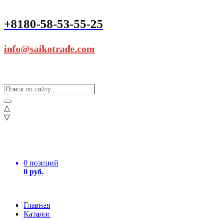
+8180-58-53-55-25
info@saikotrade.com
△
▽
0 позиций
0 руб.
Главная
Каталог