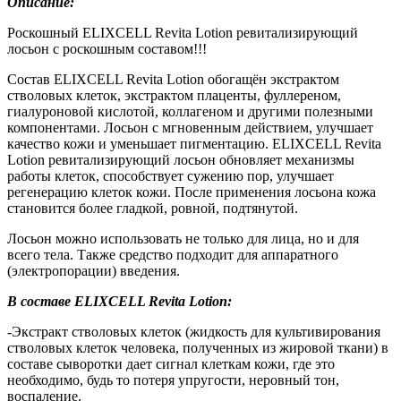
Описание:
Роскошный ELIXCELL Revita Lotion ревитализирующий
лосьон с роскошным составом!!!
Состав ELIXCELL Revita Lotion обогащён экстрактом
стволовых клеток, экстрактом плаценты, фуллереном,
гиалуроновой кислотой, коллагеном и другими полезными
компонентами. Лосьон с мгновенным действием, улучшает
качество кожи и уменьшает пигментацию. ELIXCELL Revita
Lotion ревитализирующий лосьон обновляет механизмы
работы клеток, способствует сужению пор, улучшает
регенерацию клеток кожи. После применения лосьона кожа
становится более гладкой, ровной, подтянутой.
Лосьон можно использовать не только для лица, но и для
всего тела. Также средство подходит для аппаратного
(электропорации) введения.
В составе ELIXCELL Revita Lotion:
-Экстракт стволовых клеток (жидкость для культивирования
стволовых клеток человека, полученных из жировой ткани) в
составе сыворотки дает сигнал клеткам кожи, где это
необходимо, будь то потеря упругости, неровный тон,
воспаление.