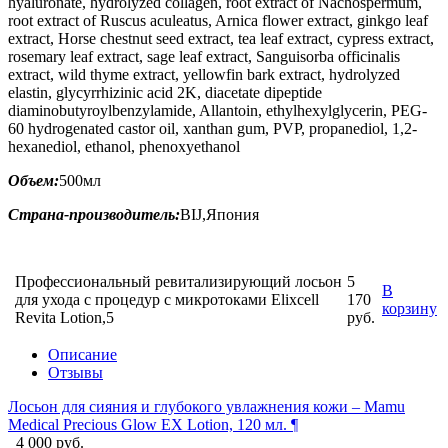
hyaluronate, hydrolyzed collagen, root extract of Nachospermum,
root extract of Ruscus aculeatus, Arnica flower extract, ginkgo leaf
extract, Horse chestnut seed extract, tea leaf extract, cypress extract,
rosemary leaf extract, sage leaf extract, Sanguisorba officinalis
extract, wild thyme extract, yellowfin bark extract, hydrolyzed
elastin, glycyrrhizinic acid 2K, diacetate dipeptide
diaminobutyroylbenzylamide, Allantoin, ethylhexylglycerin, PEG-
60 hydrogenated castor oil, xanthan gum, PVP, propanediol, 1,2-
hexanediol, ethanol, phenoxyethanol
Объем:
500мл
Страна-производитель:
BIJ,Япония
Профессиональный ревитализирующий лосьон
5
В
для ухода с процедур с микротоками Elixcell
170
корзину
Revita Lotion,5
руб.
Описание
Отзывы
Лосьон для сияния и глубокого увлажнения кожи – Mamu
Medical Precious Glow EX Lotion, 120 мл. ¶
4 000 руб.