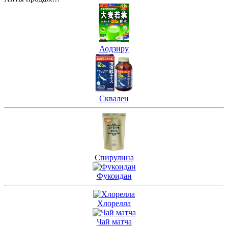
Аодзиру
Сквален
Спирулина
Фукоидан
Хлорелла
Чай матча