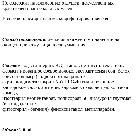
Не содержит парфюмерных отдушек, искусcтвенных
красителей и минеральных масел.
В состав не входит генно - модифицированная соя.
Способ применения:
легкими движениями нанесите на
очищенную кожу лица после умывания.
Состав:
вода, глицерин, BG, этанол, цетилэтилгексаноат,
ферментированное соевое молоко, экстракт семян сои, белок
сои, сополимер (гидроксиэтилакрилат /
акрилоилдиметилтаурин Na), PEG-40 гидрированное
касторовое масло, аргинин, карбомер, сквалан,целлюлозная
камедь,
изостеарил неопентаноат, полисорбат 60, дилауроил глутамат
(октилдодецил /
фитостерил / бегенил), феноксиэтанол, метилпарабен.
Объем:
200ml