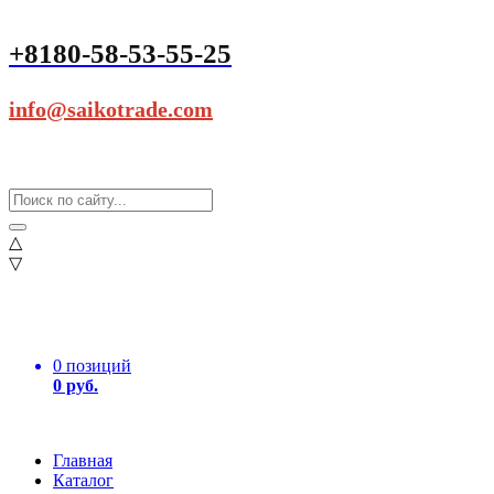
+8180-58-53-55-25
info@saikotrade.com
△
▽
0 позиций
0 руб.
Главная
Каталог