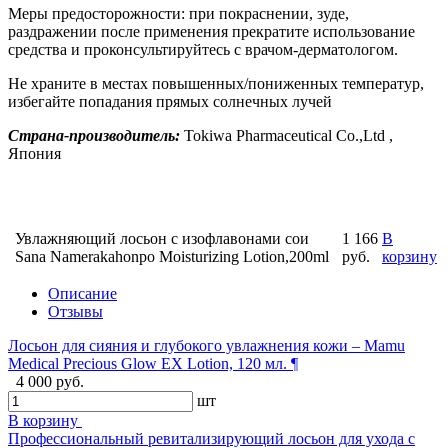
Меры предосторожности: при покраснении, зуде,
раздражении после применения прекратите использование
средства и проконсультируйтесь с врачом-дерматологом.
Не храните в местах повышенных/пониженных температур,
избегайте попадания прямых солнечных лучей
Страна-производитель:
Tokiwa Pharmaceutical Co.,Ltd ,
Япония
Увлажняющий лосьон с изофлавонами сои
1 166
В
Sana Namerakahonpo Moisturizing Lotion,200ml
руб.
корзину
Описание
Отзывы
Лосьон для сияния и глубокого увлажнения кожи – Mamu
Medical Precious Glow EX Lotion, 120 мл. ¶
4 000 руб.
шт
В корзину
Профессиональный ревитализирующий лосьон для ухода с