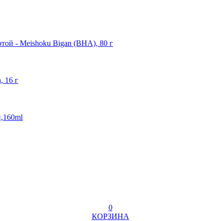
ой - Meishoku Bigan (BHA), 80 г
, 16 г
и,160ml
0
КОРЗИНА