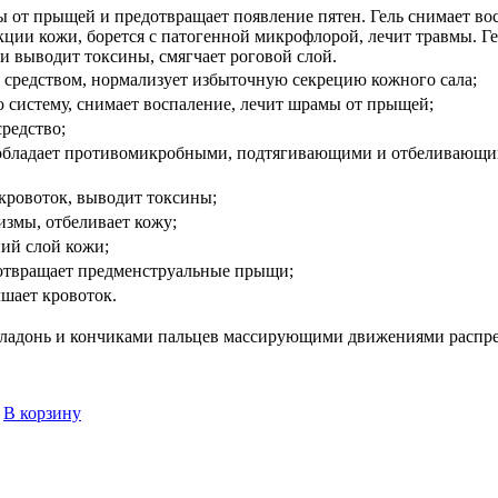
мы от прыщей и предотвращает появление пятен. Гель снимает в
ции кожи, борется с патогенной микрофлорой, лечит травмы. Г
 выводит токсины, смягчает роговой слой.
 средством, нормализует избыточную секрецию кожного сала;
ю систему, снимает воспаление, лечит шрамы от прыщей;
средство;
(обладает противомикробными, подтягивающими и отбеливающими
 кровоток, выводит токсины;
измы, отбеливает кожу;
хний слой кожи;
дотвращает предменструальные прыщи;
чшает кровоток.
а ладонь и кончиками пальцев массирующими движениями распре
В корзину