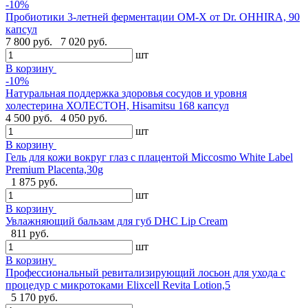
-10%
Пробиотики 3-летней ферментации OM-X от Dr. OHHIRA, 90
капсул
7 800 руб.
7 020 руб.
шт
В корзину
-10%
Натуральная поддержка здоровья сосудов и уровня
холестерина ХОЛЕСТОН, Hisamitsu 168 капсул
4 500 руб.
4 050 руб.
шт
В корзину
Гель для кожи вокруг глаз с плацентой Miccosmo White Label
Premium Placenta,30g
1 875 руб.
шт
В корзину
Увлажняющий бальзам для губ DHC Lip Cream
811 руб.
шт
В корзину
Профессиональный ревитализирующий лосьон для ухода с
процедур с микротоками Elixcell Revita Lotion,5
5 170 руб.