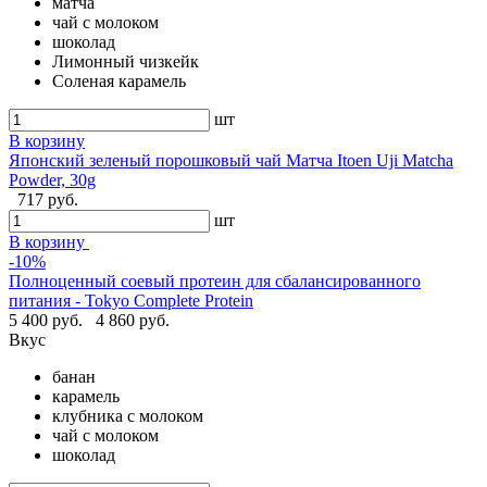
матча
чай с молоком
шоколад
Лимонный чизкейк
Соленая карамель
шт
В корзину
Японский зеленый порошковый чай Матча Itoen Uji Matcha
Powder, 30g
717 руб.
шт
В корзину
-10%
Полноценный соевый протеин для сбалансированного
питания - Tokyo Complete Protein
5 400 руб.
4 860 руб.
Вкус
банан
карамель
клубника с молоком
чай с молоком
шоколад