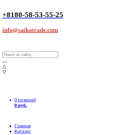
+8180-58-53-55-25
info@saikotrade.com
△
▽
0 позиций
0 руб.
Главная
Каталог