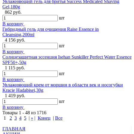
Увлажняющий гель для бритья Success Medicated Shaving
Gel,180g
862 руб.
шт
В корзину
Гибридный гель для очищения Raise Essence in
Cleansing,200ml
4 156 руб.
шт
В корзину
Солнцезащитная эссенция Isehan Sunkiller Perfect Water Essence
SPF50+,50g
1 115 руб.
шт
В корзину
Увлажняющий крем от морщин в области век и носогубки
Kracie Hadabisei,30g
1 419 руб.
шт
В корзину
Товары 1 - 48 из 1716
1
2
3
4
5
|
»
|
Конец
|
Все
ГЛАВНАЯ