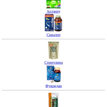
Аодзиру
Сквален
Спирулина
Фукоидан