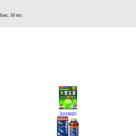
ase, 30 мл.
Аодзиру