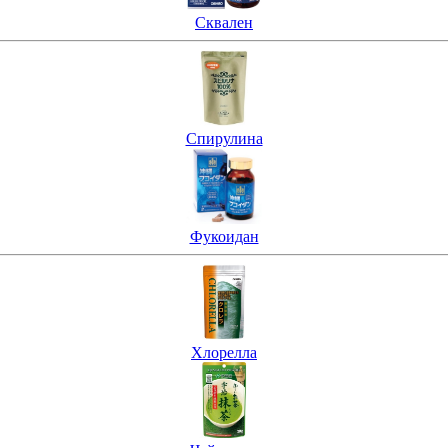
Сквален
Спирулина
Фукоидан
Хлорелла