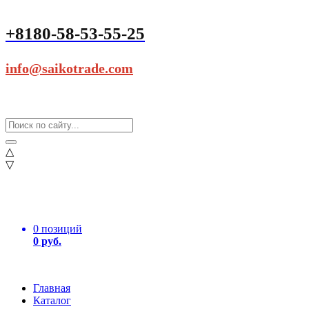
+8180-58-53-55-25
info@saikotrade.com
△
▽
0 позиций
0 руб.
Главная
Каталог