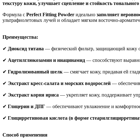
текстуру кожи, улучшает сцепление и стойкость тонального 
Формула с
Perfect Fitting Powder
идеально
заполняет неровнос
ультрафиолетовых лучей и обладает мягким восточно-аромати
Преимущества:
✔
Диоксид титана
— физический фильтр, защищающий кожу о
✔
Ацетилглюкозамин и ниацинамид
— способствуют выравни
✔
Гидролизованный шелк
— смягчает кожу, придавая ей глад
✔
Экстракт кресс-салата и морских водорослей
— обеспечив
✔
Экстракт корня ириса
— укрепляет кожу, поддерживает упр
✔
Глицерин и ДПГ
— обеспечивают увлажнение и комфортное
✔
Глицирретиновая кислота (в форме стеарилглицирретина
Способ применения