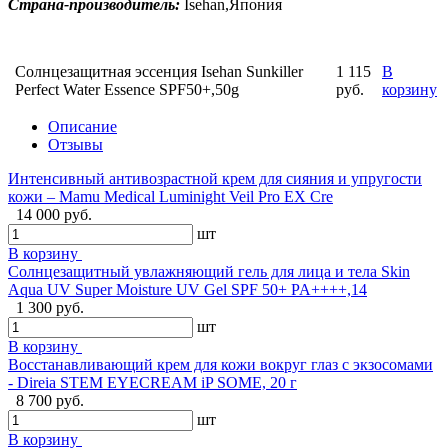
Страна-производитель:
Isehan,Япония
Солнцезащитная эссенция Isehan Sunkiller
1 115
В
Perfect Water Essence SPF50+,50g
руб.
корзину
Описание
Отзывы
Интенсивный антивозрастной крем для сияния и упругости
кожи – Mamu Medical Luminight Veil Pro EX Cre
14 000 руб.
шт
В корзину
Солнцезащитный увлажняющий гель для лица и тела Skin
Aqua UV Super Moisture UV Gel SPF 50+ PA++++,14
1 300 руб.
шт
В корзину
Восстанавливающий крем для кожи вокруг глаз с экзосомами
- Direia STEM EYECREAM iP SOME, 20 г
8 700 руб.
шт
В корзину