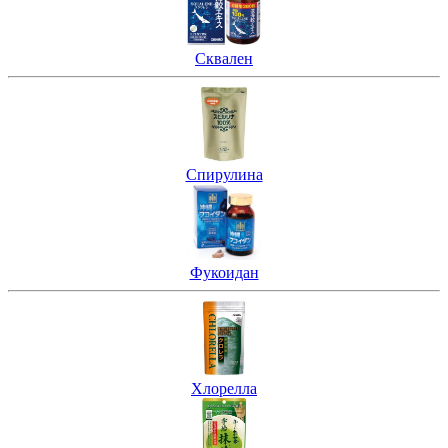
Сквален
Спирулина
Фукоидан
Хлорелла