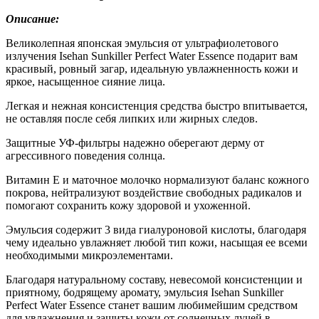
Описание:
Великолепная японская эмульсия от ультрафиолетового
излучения Isehan Sunkiller Perfect Water Essence подарит вам
красивый, ровный загар, идеальную увлажненность кожи и
яркое, насыщенное сияние лица.
Легкая и нежная консистенция средства быстро впитывается,
не оставляя после себя липких или жирных следов.
Защитные УФ-фильтры надежно оберегают дерму от
агрессивного поведения солнца.
Витамин Е и маточное молочко нормализуют баланс кожного
покрова, нейтрализуют воздействие свободных радикалов и
помогают сохранить кожу здоровой и ухоженной.
Эмульсия содержит 3 вида гиалуроновой кислоты, благодаря
чему идеально увлажняет любой тип кожи, насыщая ее всеми
необходимыми микроэлементами.
Благодаря натуральному составу, невесомой консистенции и
приятному, бодрящему аромату, эмульсия Isehan Sunkiller
Perfect Water Essence станет вашим любимейшим средством
для увлажнения и защиты кожи от солнечных лучей в