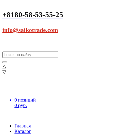
+8180-58-53-55-25
info@saikotrade.com
△
▽
0 позиций
0 руб.
Главная
Каталог