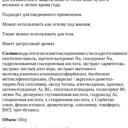
весеннее и летнее время года.
Подходит для ежедневного применения.
Можно использовать как основу под макияж.
Также можно использовать для тела.
Имеет цитрусовый аромат.
Состав:
вода,этилгексилметоксициннамат,гексилдиэтиламиног
пентиленгликоль, ацетилгиалуронат Na, гиалуронат Na,
гидролизованная гиалуроновая кислота, экстракт сарментозы,
экстракт листьев алоэ вера, экстракт маточного
молочка,изононил-изононанолэфирбензол, бисбензоат
метоксифенилтриазин, (Na-акрилат / акрилоил-диметил-
таурин-Na) сополимер, оксид титана, изогексадекан, крахмал,
октенилсукцинат Al, BG, этилгексилглицерин, полисорбат 80,
лизин Na, дилауроил глутаминовая кислота, гидроксид Al,
стеариновая кислота, х стеариновая кислота, x Сорбитан
олеат, феноксиэтанол, ароматизатор, сополимер, токоферол,
ВНТ, трет-бутанол.
Объем:
50гр