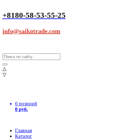
+8180-58-53-55-25
info@saikotrade.com
△
▽
0 позиций
0 руб.
Главная
Каталог