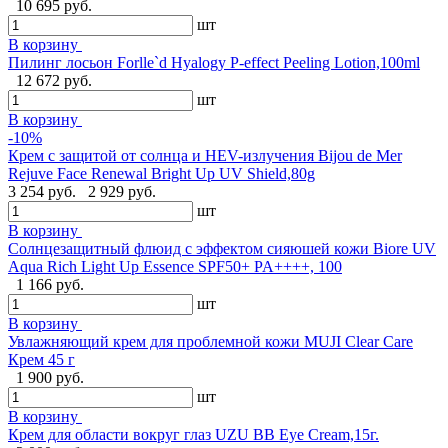
10 695 руб.
шт
В корзину
Пилинг лосьон Forlle`d Hyalogy P-effect Peeling Lotion,100ml
12 672 руб.
шт
В корзину
-10%
Крем с защитой от солнца и HEV-излучения Bijou de Mer
Rejuve Face Renewal Bright Up UV Shield,80g
3 254 руб.
2 929 руб.
шт
В корзину
Солнцезащитный флюид с эффектом сияюшей кожи Biore UV
Aqua Rich Light Up Essence SPF50+ PA++++, 100
1 166 руб.
шт
В корзину
Увлажняющий крем для проблемной кожи MUJI Clear Care
Крем 45 г
1 900 руб.
шт
В корзину
Крем для области вокруг глаз UZU BB Eye Cream,15г.