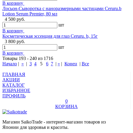
В корзину
Лосьон-Сыворотка с наноразмерными частицами Ceruru.b
Lotion Serum Premier, 80 мл
4 500 руб.
шт
В корзину
Косметическая эссенция для глаз Ceruru. b, 15г
3 800 руб.
шт
В корзину
Товары 193 - 240 из 1716
Начало
|
«
|
3
4
5
6
7
|
»
|
Конец
|
Все
ГЛАВНАЯ
АКЦИИ
КАТАЛОГ
ИЗБРАННОЕ
ПРОФИЛЬ
0
КОРЗИНА
Магазин SaikoTrade - интернет-магазин товаров из
Японии для здоровья и красоты.