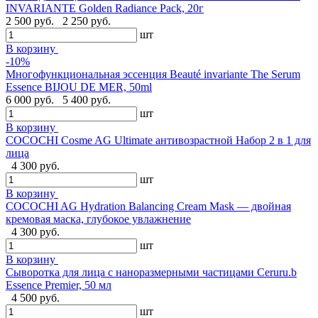
INVARIANTE Golden Radiance Pack, 20г
2 500 руб.
2 250 руб.
шт
В корзину
-10%
Многофункциональная эссенция Beauté invariante The Serum
Essence BIJOU DE MER, 50ml
6 000 руб.
5 400 руб.
шт
В корзину
COCOCHI Cosme AG Ultimate антивозрастной Набор 2 в 1 для
лица
4 300 руб.
шт
В корзину
COCOCHI AG Hydration Balancing Cream Mask — двойная
кремовая маска, глубокое увлажнение
4 300 руб.
шт
В корзину
Сыворотка для лица с наноразмерными частицами Ceruru.b
Essence Premier, 50 мл
4 500 руб.
шт