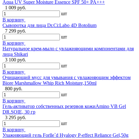
Aqua UV Super Moisture Essence SPF 50+ PA+++
1 009 руб.
шт
В корзину
Сыворотка для лица Dr.Ci:Labo 4D Botolium
7 299 руб.
шт
В корзину
Натуральное крем-мыло с увлажняющими компонентами для
лица Shikari
3 100 руб.
шт
В корзину
Очищающий мусс для умывания с увлажняющим эффектом
Biore Marshmallow Whip Rich Moisture,150ml
800 руб.
шт
В корзину
Гель-активатор собственных резервов кожиAmino VB Gel
DR.SOIE, 30 гр
3 295 руб.
шт
В корзину
Улажняющий гель Forlle`d Hyalogy P-effect Reliance Gel,50g