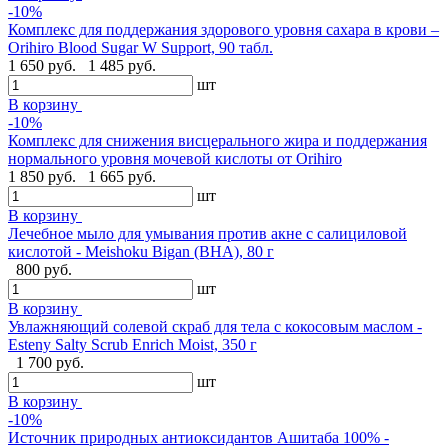
-10%
Комплекс для поддержания здорового уровня сахара в крови –
Orihiro Blood Sugar W Support, 90 табл.
1 650 руб.
1 485 руб.
шт
В корзину
-10%
Комплекс для снижения висцерального жира и поддержания
нормального уровня мочевой кислоты от Orihiro
1 850 руб.
1 665 руб.
шт
В корзину
Лечебное мыло для умывания против акне с салициловой
кислотой - Meishoku Bigan (BHA), 80 г
800 руб.
шт
В корзину
Увлажняющий солевой скраб для тела с кокосовым маслом -
Esteny Salty Scrub Enrich Moist, 350 г
1 700 руб.
шт
В корзину
-10%
Источник природных антиоксидантов Ашитаба 100% -