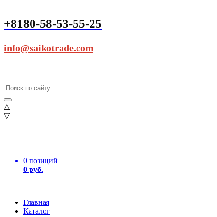
+8180-58-53-55-25
info@saikotrade.com
△
▽
0 позиций
0 руб.
Главная
Каталог