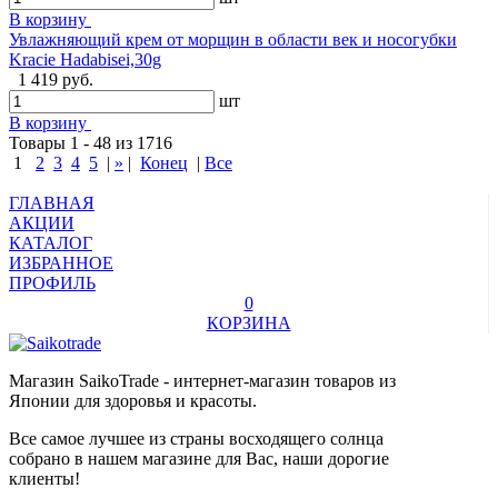
В корзину
Увлажняющий крем от морщин в области век и носогубки
Kracie Hadabisei,30g
1 419 руб.
шт
В корзину
Товары 1 - 48 из 1716
1
2
3
4
5
|
»
|
Конец
|
Все
ГЛАВНАЯ
АКЦИИ
КАТАЛОГ
ИЗБРАННОЕ
ПРОФИЛЬ
0
КОРЗИНА
Магазин SaikoTrade - интернет-магазин товаров из
Японии для здоровья и красоты.
Все самое лучшее из страны восходящего солнца
собрано в нашем магазине для Вас, наши дорогие
клиенты!