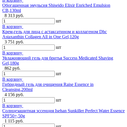
В корзину
Обогащенная эмульсия Shiseido Elixir Enriched Emulsion
CB,130ml
8 313 руб.
шт
В корзину
Крем-гель для лица с астаксатином и коллагеном Dhc
Astaxanthin Collagen All in One Gel,120g
3 751 руб.
шт
В корзину
Увлажняющий гель для бритья Success Medicated Shaving
Gel,180g
862 руб.
шт
В корзину
Гибридный гель для очищения Raise Essence in
Cleansing,200ml
4 156 руб.
шт
В корзину
Солнцезащитная эссенция Isehan Sunkiller Perfect Water Essence
SPF50+,50g
1 115 руб.
шт