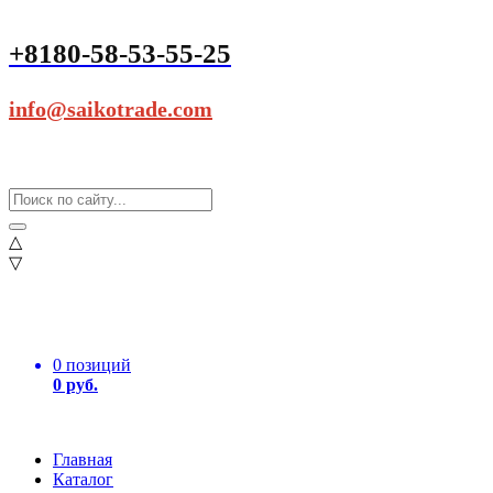
+8180-58-53-55-25
info@saikotrade.com
△
▽
0 позиций
0 руб.
Главная
Каталог