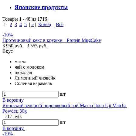
Японские продукты
Товары 1 - 48 из 1716
1
2
3
4
5
|
»
|
Конец
|
Все
-10%
Протеиновый кекс в кружке – Protein MugCake
3 950 руб.
3 555 руб.
Вкус
матча
чай с молоком
шоколад
Лимонный чизкейк
Соленая карамель
шт
В корзину
Японский зеленый порошковый чай Матча Itoen Uji Matcha
Powder, 30g
717 руб.
шт
В корзину
-10%