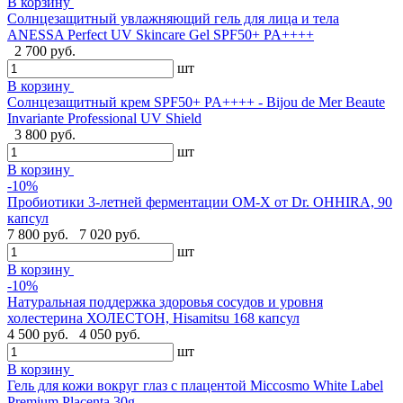
В корзину
Солнцезащитный увлажняющий гель для лица и тела
ANESSA Perfect UV Skincare Gel SPF50+ PA++++
2 700 руб.
шт
В корзину
Cолнцезащитный крем SPF50+ PA++++ - Bijou de Mer Beaute
Invariante Professional UV Shield
3 800 руб.
шт
В корзину
-10%
Пробиотики 3-летней ферментации OM-X от Dr. OHHIRA, 90
капсул
7 800 руб.
7 020 руб.
шт
В корзину
-10%
Натуральная поддержка здоровья сосудов и уровня
холестерина ХОЛЕСТОН, Hisamitsu 168 капсул
4 500 руб.
4 050 руб.
шт
В корзину
Гель для кожи вокруг глаз с плацентой Miccosmo White Label
Premium Placenta,30g