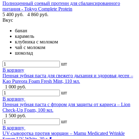
Полноценный соевый протеин для сбалансированного
питания - Tokyo Complete Protein
5 400 руб.
4 860 руб.
Вкус
банан
карамель
клубника с молоком
чай с молоком
шоколад
шт
В корзину
Пенная зубная паста для свежего дыхания и здоровья десен –
Kao Pureora Foam Fresh Mint, 110 мл.
1 000 руб.
шт
В корзину
Пенная зубная паста с фтором для защиты от кариеса – Lion
Check-Up Foam, 100 мл.
1 500 руб.
шт
В корзину
UV-сыворотка против морщин – Mamu Medicated Wrinkle
Serum UV White, 30 г. ¶