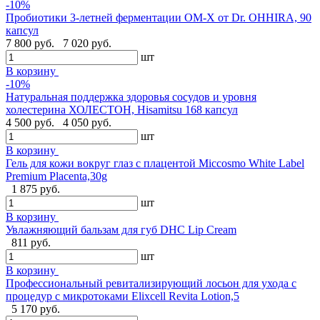
-10%
Пробиотики 3-летней ферментации OM-X от Dr. OHHIRA, 90
капсул
7 800 руб.
7 020 руб.
шт
В корзину
-10%
Натуральная поддержка здоровья сосудов и уровня
холестерина ХОЛЕСТОН, Hisamitsu 168 капсул
4 500 руб.
4 050 руб.
шт
В корзину
Гель для кожи вокруг глаз с плацентой Miccosmo White Label
Premium Placenta,30g
1 875 руб.
шт
В корзину
Увлажняющий бальзам для губ DHC Lip Cream
811 руб.
шт
В корзину
Профессиональный ревитализирующий лосьон для ухода с
процедур с микротоками Elixcell Revita Lotion,5
5 170 руб.