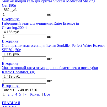
Увлажняющий гель для бритья Success Medicated Shaving
Gel,180g
862 руб.
шт
В корзину
Гибридный гель для очищения Raise Essence in
Cleansing,200ml
4 156 руб.
шт
В корзину
Солнцезащитная эссенция Isehan Sunkiller Perfect Water Essence
SPF50+,50g
1 115 руб.
шт
В корзину
Увлажняющий крем от морщин в области век и носогубки
Kracie Hadabisei,30g
1 419 руб.
шт
В корзину
Товары 1 - 48 из 1716
1
2
3
4
5
|
»
|
Конец
|
Все
ГЛАВНАЯ