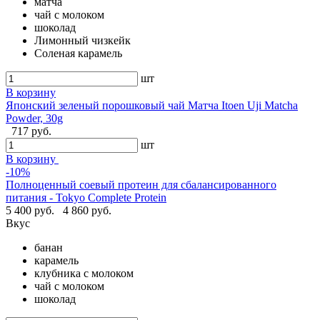
матча
чай с молоком
шоколад
Лимонный чизкейк
Соленая карамель
шт
В корзину
Японский зеленый порошковый чай Матча Itoen Uji Matcha
Powder, 30g
717 руб.
шт
В корзину
-10%
Полноценный соевый протеин для сбалансированного
питания - Tokyo Complete Protein
5 400 руб.
4 860 руб.
Вкус
банан
карамель
клубника с молоком
чай с молоком
шоколад