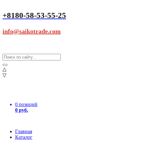
+8180-58-53-55-25
info@saikotrade.com
△
▽
0 позиций
0 руб.
Главная
Каталог