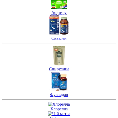
Аодзиру
Сквален
Спирулина
Фукоидан
Хлорелла