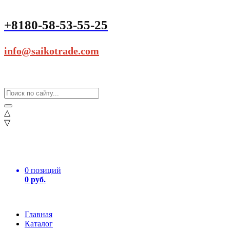
+8180-58-53-55-25
info@saikotrade.com
△
▽
0 позиций
0 руб.
Главная
Каталог