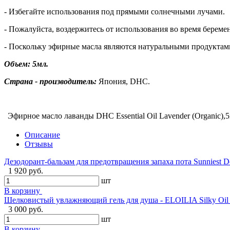
- Избегайте использования под прямыми солнечными лучами.
- Пожалуйста, воздержитесь от использования во время береме
- Поскольку эфирные масла являются натуральными продуктами, 
Объем: 5мл.
Страна - производитель:
Япония, DHC.
Эфирное масло лаванды DHC Essential Oil Lavender (Organic),5
Описание
Отзывы
Дезодорант-бальзам для предотвращения запаха пота Sunniest De
1 920 руб.
шт
В корзину
Шелковистый увлажняющий гель для душа - ELOILIA Silky Oil
3 000 руб.
шт
В корзину