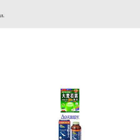
л.
Аодзиру