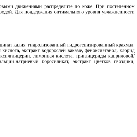
говыми движениями распределите по коже. При постепенном
 водой. Для поддержания оптимального уровня увлажненности
цинат калия, гидролизованный гидрогенизированный крахмал,
 кислота, экстракт водорослей вакаме, феноксиэтанол, хлорид
гексилглицерин, лимонная кислота, триглицериды каприловой/
альций-натриевый боросиликат, экстракт цветков гвоздики,