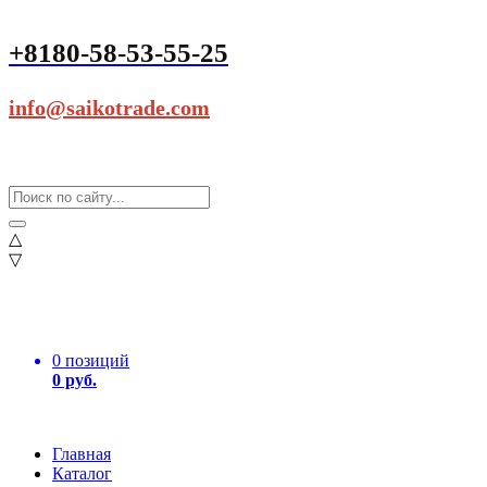
+8180-58-53-55-25
info@saikotrade.com
△
▽
0 позиций
0 руб.
Главная
Каталог