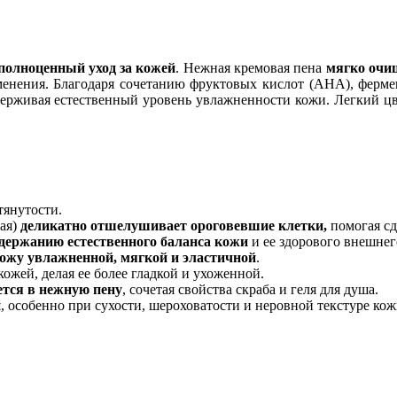
полноценный уход за кожей
. Нежная кремовая пена
мягко очищ
именения. Благодаря сочетанию фруктовых кислот (AHA), ферме
держивая естественный уровень увлажненности кожи. Легкий цв
тянутости.
ая)
деликатно отшелушивает ороговевшие клетки,
помогая сд
ддержанию естественного баланса кожи
и ее здорового внешнег
ожу увлажненной, мягкой и эластичной
.
ожей, делая ее более гладкой и ухоженной.
тся в нежную пену
, сочетая свойства скраба и геля для душа.
и
, особенно при сухости, шероховатости и неровной текстуре кож