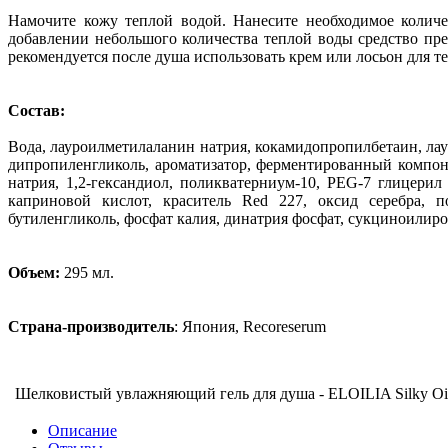
Намочите кожу теплой водой. Нанесите необходимое количе
добавлении небольшого количества теплой воды средство пр
рекомендуется после душа использовать крем или лосьон для те
Состав:
Вода, лауроилметилаланин натрия, кокамидопропилбетаин, л
дипропиленгликоль, ароматизатор, ферментированный компонен
натрия, 1,2-гександиол, поликватерниум-10, PEG-7 глицерил
каприновой кислот, краситель Red 227, оксид серебра, по
бутиленгликоль, фосфат калия, динатрия фосфат, сукциноилир
Объем:
295 мл.
Страна-производитель
: Япония, Recoreserum
Шелковистый увлажняющий гель для душа - ELOILIA Silky Oil
Описание