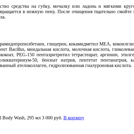
ство средства на губку, мочалку или ладонь и мягкими кру
евращается в нежную пену. После очищения тщательно смойте
ла.
аурамидопропилбетаин, глицерин, кокамидметил МЕА, кокоилгли
т Bacillus, миндальная кислота, молочная кислота, гликолевая
 кокоат, PEG-150 пентаэритритил тетрастеарат, аргинин, этил
ликватерниум-50, бензоат натрия, пентетат пентанатрия, к
ованный ателоколлаген, гидролизованная гиалуроновая кислота.
 Body Wash, 295 мл
3 000 руб.
В корзину