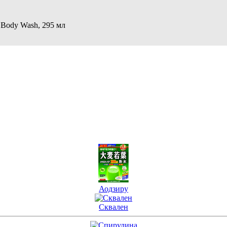
 Body Wash, 295 мл
Аодзиру
Сквален