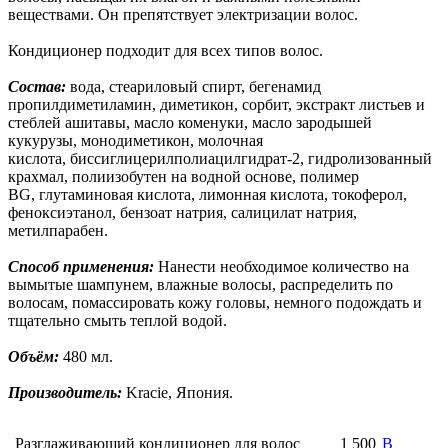
веществами. Он препятствует электризации волос.
Кондиционер подходит для всех типов волос.
Состав:
вода, стеариловый спирт, бегенамид
пропилдиметиламин, диметикон, сорбит, экстракт листьев и
стеблей ашитавы, масло коменуки, масло зародышей
кукурузы, монодиметикон, молочная
кислота, биссиглицерилполиацилгидрат-2, гидролизованный
крахмал, полиизобутен на водной основе, полимер
BG, глутаминовая кислота, лимонная кислота, токоферол,
феноксиэтанол, бензоат натрия, салицилат натрия,
метилпарабен.
Способ применения:
Нанести необходимое количество на
вымытые шампунем, влажные волосы, распределить по
волосам, помассировать кожу головы, немного подождать и
тщательно смыть теплой водой.
Объём:
480 мл.
Производитель:
Kracie, Япония.
Разглаживающий кондиционер для волос
1 500
В