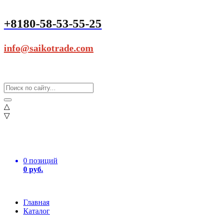
+8180-58-53-55-25
info@saikotrade.com
△
▽
0 позиций
0 руб.
Главная
Каталог