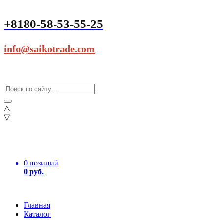
+8180-58-53-55-25
info@saikotrade.com
△
▽
0 позиций
0 руб.
Главная
Каталог