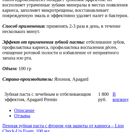
восполняет утраченные зубами минералы в местах появления
кариеса, заполняет микротрещины, восстанавливает
поврежденную эмаль и эффективно удаляет налет и бактерии.
Способ применения:
применять 2-3 раза в день, в течение
нескольких минут.
Эффект от применения зубной пасты:
отбеливание зубов,
профилактика кариеса, профилактика воспаления дёсен,
очищение ротовой полости и избавление от неприятного
запаха изо рта.
Объем:
100 гр
Страна-производитель:
Япония, Apagard
Зубная паста с лечебным и отбеливающим
1 800
В
эффектом, Apagard Premio
руб.
корзину
Описание
Отзывы
Пенная зубная паста с фтором для защиты от кариеса – Lion
Check-Up Foam, 100 мл.