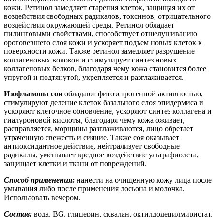
кожи. Ретинол замедляет старения клеток, защищая их от
воздействия свободных радикалов, токсинов, отрицательного
воздействия окружающей среды. Ретинол обладает
пилинговыми свойствами, способствует отшелушиванию
ороговевшего слоя кожи и ускоряет подъем новых клеток к
поверхности кожи. Также ретинол замедляет разрушение
коллагеновых волокон и стимулирует синтез новых
коллагеновых белков, благодаря чему кожа становится более
упругой и подтянутой, укрепляется и разглаживается.
Изофлавоны сои
обладают фитоэстрогенной активностью,
стимулируют деление клеток базального слоя эпидермиса и
ускоряют клеточное обновление, ускоряют синтез коллагена и
гиалуроновой кислоты, благодаря чему кожа оживает,
расправляется, морщины разглаживаются, лицо обретает
утраченную свежесть и сияние. Также соя оказывает
антиоксидантное действие, нейтрализует свободные
радикалы, уменьшает вредное воздействие ультрафиолета,
защищает клетки и ткани от повреждений.
Способ применения:
нанести на очищенную кожу лица после
умывания либо после применения лосьона и молочка.
Использовать вечером.
Состав:
вода, BG, глицерин, сквалан, октилдодецилмиристат,