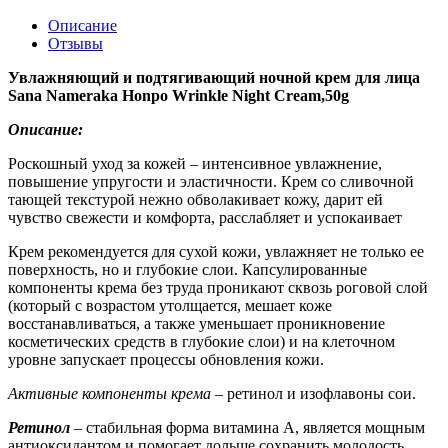
Описание
Отзывы
Увлажняющий и подтягивающий ночной крем для лица
Sana Nameraka Honpo Wrinkle Night Cream,50g
Описание:
Роскошный уход за кожей – интенсивное увлажнение,
повышение упругости и эластичности. Крем со сливочной
тающей текстурой нежно обволакивает кожу, дарит ей
чувство свежести и комфорта, расслабляет и успокаивает
Крем рекомендуется для сухой кожи, увлажняет не только ее
поверхность, но и глубокие слои. Капсулированные
компоненты крема без труда проникают сквозь роговой слой
(который с возрастом утолщается, мешает коже
восстанавливаться, а также уменьшает проникновение
косметических средств в глубокие слои) и на клеточном
уровне запускает процессы обновления кожи.
Активные компоненты крема
– ретинол и изофлавоны сои.
Ретинол
– стабильная форма витамина А, является мощным
антиоксидантом и помогает дольше сохранить молодость