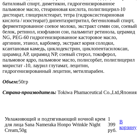
батиловый спирт, диметикон, гидрогенизированное
пальмовое масло, стеариновая кислота, полиглицерил-10
дистеарат, глицерилстеарат, тетра (гидроксистеариновая
кислота / изостеарат) дипентаэритритил, бегениловый спирт,
ферментированное соевое молоко, экстракт семян сои, соевый
белок, ретинол, изофлавон сои, пальмитат ретинола, церамид
NG, PEG-60 гидрогенизированное касторовое масло,
аргинин, этанол, карбомер, экстракт корня солодки,
ксантановая камедь, циклодекстрин, циклопентасилоксан,
цирамид AP, цирамид NP, соевый стерол, токоферол,
пальмовое ядро, пальмовое масло, полисорбат, полиглицерил
миристат -10, лаурил глутамат, лецитин,
гидрогенизированный лецитин, метилпарабен.
Объем:
50гр
Страна-производитель:
Tokiwa Phamaceutical Co.,Ltd,Япония
Увлажняющий и подтягивающий ночной крем
1
В
для лица Sana Nameraka Honpo Wrinkle Night
399
корзину
Cream,50g
руб.