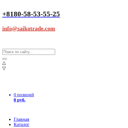
+8180-58-53-55-25
info@saikotrade.com
△
▽
0 позиций
0 руб.
Главная
Каталог