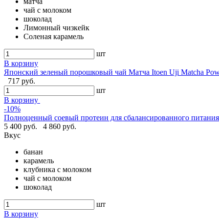
матча
чай с молоком
шоколад
Лимонный чизкейк
Соленая карамель
шт
В корзину
Японский зеленый порошковый чай Матча Itoen Uji Matcha Pow
717 руб.
шт
В корзину
-10%
Полноценный соевый протеин для сбалансированного питания -
5 400 руб.
4 860 руб.
Вкус
банан
карамель
клубника с молоком
чай с молоком
шоколад
шт
В корзину