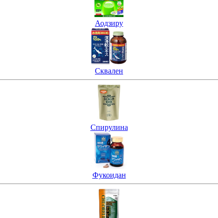
Аодзиру
Сквален
Спирулина
Фукоидан