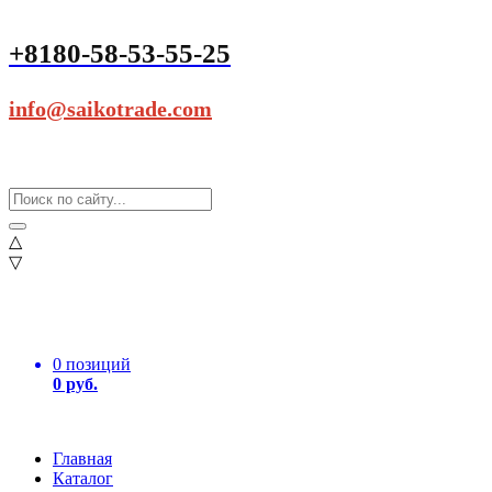
+8180-58-53-55-25
info@saikotrade.com
△
▽
0 позиций
0 руб.
Главная
Каталог