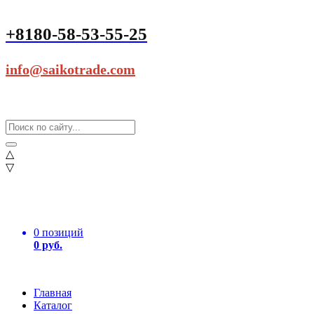
+8180-58-53-55-25
info@saikotrade.com
△
▽
0 позиций
0 руб.
Главная
Каталог