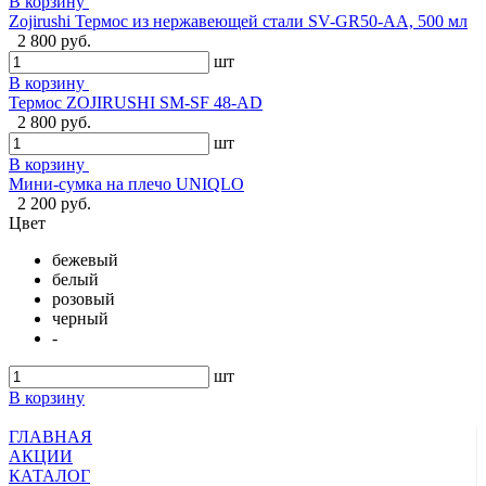
В корзину
Zojirushi Термос из нержавеющей стали SV-GR50-AA, 500 мл
2 800 руб.
шт
В корзину
Термос ZOJIRUSHI SM-SF 48-AD
2 800 руб.
шт
В корзину
Мини-сумка на плечо UNIQLO
2 200 руб.
Цвет
бежевый
белый
розовый
черный
-
шт
В корзину
ГЛАВНАЯ
АКЦИИ
КАТАЛОГ