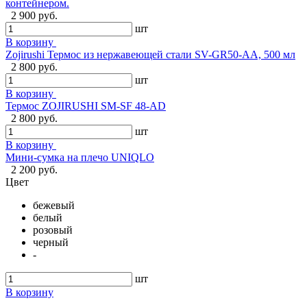
контейнером.
2 900 руб.
шт
В корзину
Zojirushi Термос из нержавеющей стали SV-GR50-AA, 500 мл
2 800 руб.
шт
В корзину
Термос ZOJIRUSHI SM-SF 48-AD
2 800 руб.
шт
В корзину
Мини-сумка на плечо UNIQLO
2 200 руб.
Цвет
бежевый
белый
розовый
черный
-
шт
В корзину