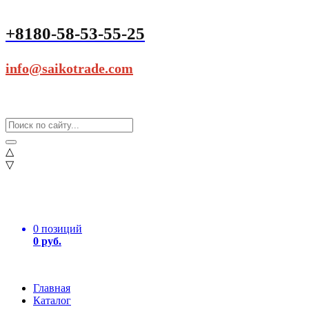
+8180-58-53-55-25
info@saikotrade.com
△
▽
0 позиций
0 руб.
Главная
Каталог