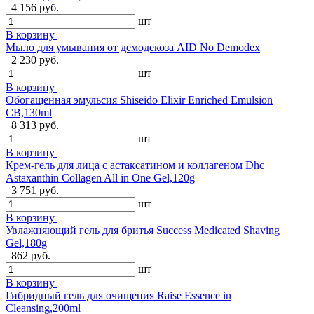
4 156 руб.
шт
В корзину
Мыло для умывания от демодекоза AID No Demodex
2 230 руб.
шт
В корзину
Обогащенная эмульсия Shiseido Elixir Enriched Emulsion
CB,130ml
8 313 руб.
шт
В корзину
Крем-гель для лица с астаксатином и коллагеном Dhc
Astaxanthin Collagen All in One Gel,120g
3 751 руб.
шт
В корзину
Увлажняющий гель для бритья Success Medicated Shaving
Gel,180g
862 руб.
шт
В корзину
Гибридный гель для очищения Raise Essence in
Cleansing,200ml