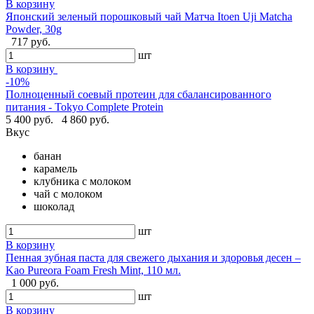
В корзину
Японский зеленый порошковый чай Матча Itoen Uji Matcha
Powder, 30g
717 руб.
шт
В корзину
-10%
Полноценный соевый протеин для сбалансированного
питания - Tokyo Complete Protein
5 400 руб.
4 860 руб.
Вкус
банан
карамель
клубника с молоком
чай с молоком
шоколад
шт
В корзину
Пенная зубная паста для свежего дыхания и здоровья десен –
Kao Pureora Foam Fresh Mint, 110 мл.
1 000 руб.
шт
В корзину