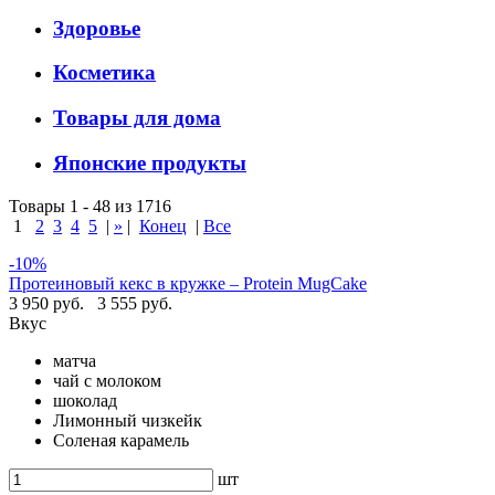
Здоровье
Косметика
Товары для дома
Японские продукты
Товары 1 - 48 из 1716
1
2
3
4
5
|
»
|
Конец
|
Все
-10%
Протеиновый кекс в кружке – Protein MugCake
3 950 руб.
3 555 руб.
Вкус
матча
чай с молоком
шоколад
Лимонный чизкейк
Соленая карамель
шт