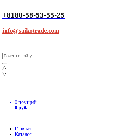
+8180-58-53-55-25
info@saikotrade.com
△
▽
0 позиций
0 руб.
Главная
Каталог