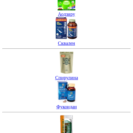
Аодзиру
Сквален
Спирулина
Фукоидан