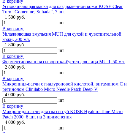
В корзину
Успокаивающая маска для раздраженной кожи KOSE Clear
Turn “Gomen ne, Suhada”, 7 шт.
1 500 руб.
шт
В корзину
Увлажняющая эмульсия MUJI для сухой и чувствительной
кожи, 200 мл.
1 800 руб.
шт
В корзину
Ферментированная сыворотка-бустер для лица MUJI, 50 мл.
2 800 руб.
шт
В корзину
Микронидл-патчи с гиалуроновой кислотой, витамином C и
ретинолом Clinilabo Micro Needle Patch Deep-V
4 000 руб.
шт
В корзину
Микронидл-патчи для глаз и губ KOSE Hyaluro Tune Micro
Patch 2000, 6 шт. на 3 применения
4 000 руб.
шт