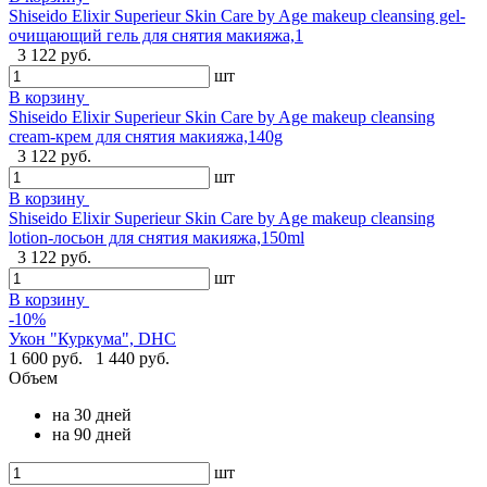
Shiseido Elixir Superieur Skin Care by Age makeup cleansing gel-
очищающий гель для снятия макияжа,1
3 122 руб.
шт
В корзину
Shiseido Elixir Superieur Skin Care by Age makeup cleansing
cream-крем для снятия макияжа,140g
3 122 руб.
шт
В корзину
Shiseido Elixir Superieur Skin Care by Age makeup cleansing
lotion-лосьон для снятия макияжа,150ml
3 122 руб.
шт
В корзину
-10%
Укон "Куркума", DHC
1 600 руб.
1 440 руб.
Объем
на 30 дней
на 90 дней
шт