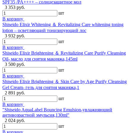
SPF35 /PA++++ – солнцезащитное мол
3 353 руб.
шт
В корзину
Shiseido Elixir Whitening ＆ Revitalizing Care whitening toning
lotion – осветляющий тонизирующий лос
3 932 руб.
шт
В корзину
Shiseido Elixir Brightening ＆ Revitalizing Care Purify Cleansing
Oil- масло для снятия макияжа,145ml
3 500 руб.
шт
В корзину
Shiseido Elixir Brightening ＆ Skin Care by Age Purify Cleansing
Gel Cream- гель для снятия макияжа,1
2 891 руб.
шт
В корзину
"Shiseido AquaLabel Bouncing Emulsion-увлажняющий
антивозрастной эмульсия,130ml"
2 024 руб.
шт
В корзину