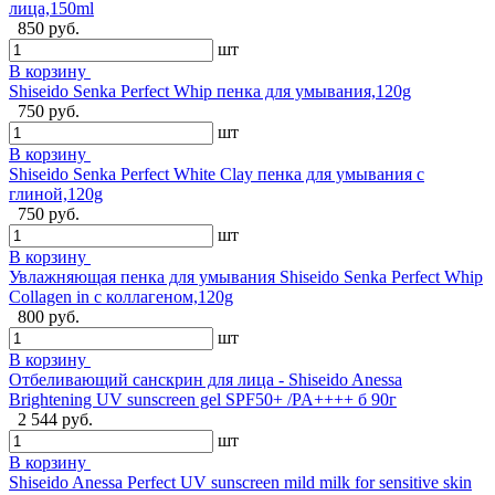
лица,150ml
850 руб.
шт
В корзину
Shiseido Senka Perfect Whip пенка для умывания,120g
750 руб.
шт
В корзину
Shiseido Senka Perfect White Clay пенка для умывания с
глиной,120g
750 руб.
шт
В корзину
Увлажняющая пенка для умывания Shiseido Senka Perfect Whip
Collagen in с коллагеном,120g
800 руб.
шт
В корзину
Отбеливающий санскрин для лица - Shiseido Anessa
Brightening UV sunscreen gel SPF50+ /PA++++ б 90г
2 544 руб.
шт
В корзину
Shiseido Anessa Perfect UV sunscreen mild milk for sensitive skin