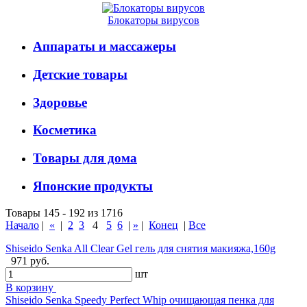
Блокаторы вирусов
Аппараты и массажеры
Детские товары
Здоровье
Косметика
Товары для дома
Японские продукты
Товары 145 - 192 из 1716
Начало
|
«
|
2
3
4
5
6
|
»
|
Конец
|
Все
Shiseido Senka All Clear Gel гель для снятия макияжа,160g
971 руб.
шт
В корзину
Shiseido Senka Speedy Perfect Whip очищающая пенка для