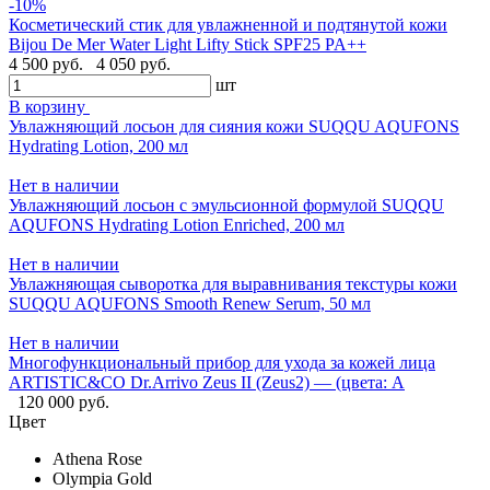
-10%
Косметический стик для увлажненной и подтянутой кожи
Bijou De Mer Water Light Lifty Stick SPF25 PA++
4 500 руб.
4 050 руб.
шт
В корзину
Увлажняющий лосьон для сияния кожи SUQQU AQUFONS
Hydrating Lotion, 200 мл
Нет в наличии
Увлажняющий лосьон с эмульсионной формулой SUQQU
AQUFONS Hydrating Lotion Enriched, 200 мл
Нет в наличии
Увлажняющая сыворотка для выравнивания текстуры кожи
SUQQU AQUFONS Smooth Renew Serum, 50 мл
Нет в наличии
Многофункциональный прибор для ухода за кожей лица
ARTISTIC&CO Dr.Arrivo Zeus II (Zeus2) — (цвета: A
120 000 руб.
Цвет
Athena Rose
Olympia Gold