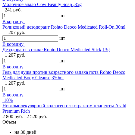
Молочное мыло Cow Beauty Soap ,85g
241 руб.
шт
В корзину
Роликовый дезодорант Rohto Deoco Medicated Roll-On,30ml
1 207 руб.
шт
В корзину
Дезодорант в стике Rohto Deoco Medicated Stick,13g
1 207 руб.
шт
В корзину
Гель для душа против возрастного запаха пота Rohto Deoco
Medicated Body Cleanse,350ml
1 207 руб.
шт
В корзину
-10%
Низкомолекулярный коллаген с экстрактом плаценты Asahi
Premium Rich
2 800 руб.
2 520 руб.
Объем
на 30 дней