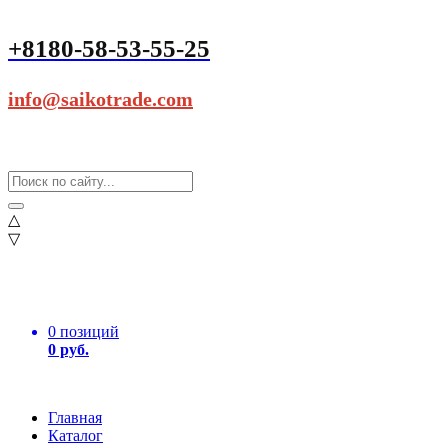
+8180-58-53-55-25
info@saikotrade.com
△
▽
0 позиций
0 руб.
Главная
Каталог