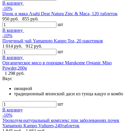
В корзину
-10%
Цинк и мака Asahi Dear Natura Zinc & Maca, 120 таблеток
950 руб.
855 руб.
шт
В корзину
-10%
Почечный чай Yamamoto Kanpo Tea, 20 пакетиков
1 014 руб.
912 руб.
шт
В корзину
Органическое мисо в порошке Marukome Organic Miso
Powder,200g
1 298 руб.
Вкус
овощной
традиционный японский даси из тунца кацуо и комбо
шт
В корзину
-10%
Урохолум-натуральный комплекс при заболеваниях почек
Yamamoto Kampo Vultures,240таблеток
1 845 руб.
1 661 руб.