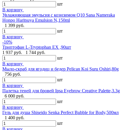
шт
В корзину
Увлажняющая эмульсия с коэнзимом Q10 Sana Nameraka
Honpo Haritsuya Emulsion N,150ml
1 399 руб.
шт
В корзину
-10%
Триптофан L-Tryptophan EX ,90шт
1 937 руб.
1 744 руб.
шт
В корзину
Мыло-скраб для ягодиц и бедер Pelican Koi Suru Oshiri,80g
756 руб.
шт
В корзину
Палетка теней для бровей Ipsa Eyebrow Creative Palette,3.3g
6 000 руб.
шт
В корзину
Гель для душа Shiseido Senka Perfect Bubble for Body,500мл
1 400 руб.
шт
В корзину