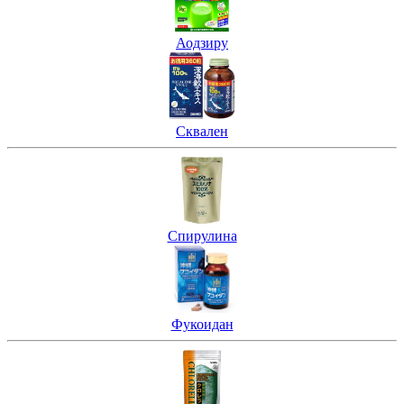
Аодзиру
Сквален
Спирулина
Фукоидан