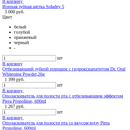
В корзину
Ионная зубная щетка Soladey 5
3 000 руб.
Цвет
белый
голубой
оранжевый
черный
-
шт
В корзину
Отбеливающий зубной порошок с гидроксиапатитом Dr. Oral
Whitening Powder,26g
1 399 руб.
шт
В корзину
Ополаскиватель для полости рта с отбеливающим эффектом
Piera Propolinse, 600ml
1 267 руб.
шт
В корзину
Ополаскиватель для полости рта со вкусом юдзу Piera
Propolinse, 600ml