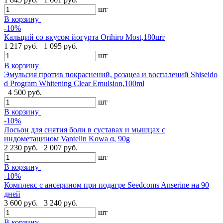
шт
В корзину
-10%
Кальций со вкусом йогурта Orihiro Most,180шт
1 217 руб.
1 095 руб.
шт
В корзину
Эмульсия против покраснений, розацеа и воспалений Shiseido
d Program Whitening Clear Emulsion,100ml
4 500 руб.
шт
В корзину
-10%
Лосьон для снятия боли в суставах и мышцах с
индометацином Vantelin Kowa α, 90g
2 230 руб.
2 007 руб.
шт
В корзину
-10%
Комплекс с ансерином при подагре Seedcoms Anserine на 90
дней
3 600 руб.
3 240 руб.
шт
В корзину