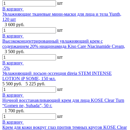
шт
В корзину
Увлажняющие тканевые мини-маски для лица и тела Yunth,
120 шт
3 600 руб.
шт
В корзину
Высококонцентрированный увлажняющий крем с
содержанием 20% ниацинамида Kiso Care Niacinamide Cream,
3 500 руб.
шт
В корзину
-5%
Увлажняющий лосьон-эссенция direia STEM INTENSE
LOTION iP SOME, 150 мл.
5 500 руб.
5 225 руб.
шт
В корзину
Ночной восстанавливающий крем для лица KOSE Clear Turn
“Gomen ne, Suhada”, 50 г.
1 700 руб.
шт
В корзину
Крем для кожи вокруг глаз против темных кругов KOSE Clear