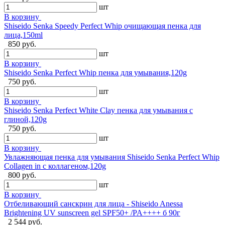
шт
В корзину
Shiseido Senka Speedy Perfect Whip очищающая пенка для
лица,150ml
850 руб.
шт
В корзину
Shiseido Senka Perfect Whip пенка для умывания,120g
750 руб.
шт
В корзину
Shiseido Senka Perfect White Clay пенка для умывания с
глиной,120g
750 руб.
шт
В корзину
Увлажняющая пенка для умывания Shiseido Senka Perfect Whip
Collagen in с коллагеном,120g
800 руб.
шт
В корзину
Отбеливающий санскрин для лица - Shiseido Anessa
Brightening UV sunscreen gel SPF50+ /PA++++ б 90г
2 544 руб.