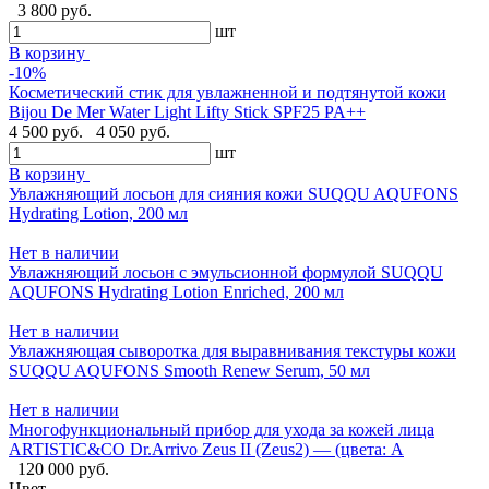
3 800 руб.
шт
В корзину
-10%
Косметический стик для увлажненной и подтянутой кожи
Bijou De Mer Water Light Lifty Stick SPF25 PA++
4 500 руб.
4 050 руб.
шт
В корзину
Увлажняющий лосьон для сияния кожи SUQQU AQUFONS
Hydrating Lotion, 200 мл
Нет в наличии
Увлажняющий лосьон с эмульсионной формулой SUQQU
AQUFONS Hydrating Lotion Enriched, 200 мл
Нет в наличии
Увлажняющая сыворотка для выравнивания текстуры кожи
SUQQU AQUFONS Smooth Renew Serum, 50 мл
Нет в наличии
Многофункциональный прибор для ухода за кожей лица
ARTISTIC&CO Dr.Arrivo Zeus II (Zeus2) — (цвета: A
120 000 руб.
Цвет