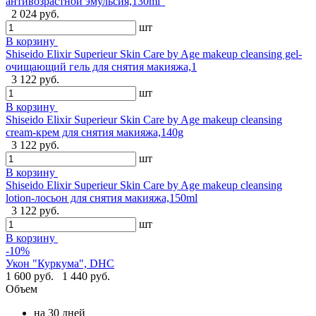
антивозрастной эмульсия,130ml"
2 024 руб.
шт
В корзину
Shiseido Elixir Superieur Skin Care by Age makeup cleansing gel-
очищающий гель для снятия макияжа,1
3 122 руб.
шт
В корзину
Shiseido Elixir Superieur Skin Care by Age makeup cleansing
cream-крем для снятия макияжа,140g
3 122 руб.
шт
В корзину
Shiseido Elixir Superieur Skin Care by Age makeup cleansing
lotion-лосьон для снятия макияжа,150ml
3 122 руб.
шт
В корзину
-10%
Укон "Куркума", DHC
1 600 руб.
1 440 руб.
Объем
на 30 дней