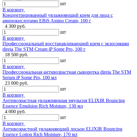
шт
В корзину
Концентрированный увлажняющий крем для лица с
аминокислотами EBiS Amino Cream, 100 г
4 300 руб.
шт
В корзину
Профессиональный восстанавливающий крем с экзосомами
direia The STM Cream iP Some Pro, 100 г
18 500 руб.
шт
В корзину
Профессиональная антивозрастная сыворотка direia The STM
Serum iP Some Pro, 100 мл
23 000 руб.
шт
В корзину
Антивозрастная увлажняющая эмульсия ELIXIR Bouncing
Essence Emulsion Rich Moisture, 130 мл
4 000 руб.
шт
В корзину
Антивозрастной увлажняющий лосьон ELIXIR Bouncing
Essence Lotion Rich Moisture, 170 мл