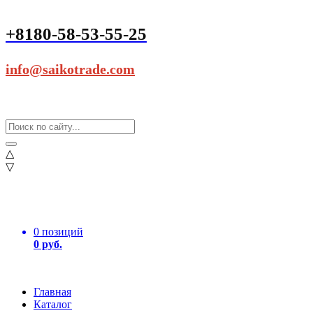
+8180-58-53-55-25
info@saikotrade.com
△
▽
0 позиций
0 руб.
Главная
Каталог