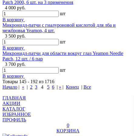
Patch 2000, 6 шт. на 3 применения
4 000 руб.
шт
В корзину
Микронидл-патчи с гиалуроновой кислотой для лба и
межбровья Yeamon, 4 шт.
3 500 руб.
шт
В корзину
Микронидл-патчи для области вокруг глаз Yeamon Needle
Patch, 12 шт. / 6 пар
3 700 руб.
шт
В корзину
Товары 145 - 192 из 1716
Начало
|
«
|
2
3
4
5
6
|
»
|
Конец
|
Все
ГЛАВНАЯ
АКЦИИ
КАТАЛОГ
ИЗБРАННОЕ
ПРОФИЛЬ
0
КОРЗИНА