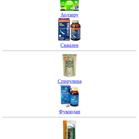
Аодзиру
Сквален
Спирулина
Фукоидан