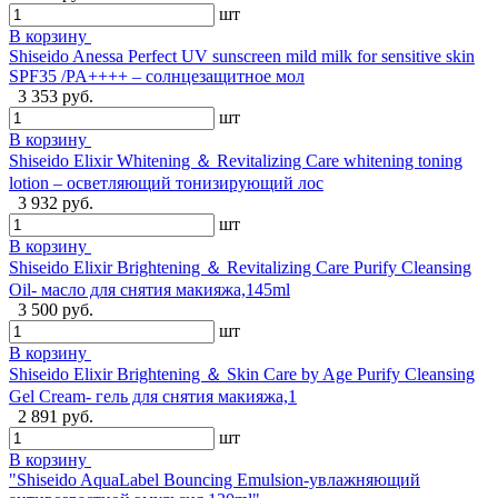
шт
В корзину
Shiseido Anessa Perfect UV sunscreen mild milk for sensitive skin
SPF35 /PA++++ – солнцезащитное мол
3 353 руб.
шт
В корзину
Shiseido Elixir Whitening ＆ Revitalizing Care whitening toning
lotion – осветляющий тонизирующий лос
3 932 руб.
шт
В корзину
Shiseido Elixir Brightening ＆ Revitalizing Care Purify Cleansing
Oil- масло для снятия макияжа,145ml
3 500 руб.
шт
В корзину
Shiseido Elixir Brightening ＆ Skin Care by Age Purify Cleansing
Gel Cream- гель для снятия макияжа,1
2 891 руб.
шт
В корзину
"Shiseido AquaLabel Bouncing Emulsion-увлажняющий