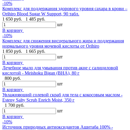
-10%
Комплекс для поддержания здорового уровня сахара в крови –
Orihiro Blood Sugar W Support, 90 табл.
1 650 руб.
1 485 руб.
шт
В корзину
-10%
Комплекс для снижения висцерального жира и поддержания
нормального уровня мочевой кислоты от Orihiro
1 850 руб.
1 665 руб.
шт
В корзину
Лечебное мыло для умывания против акне с салициловой
кислотой - Meishoku Bigan (BHA), 80 г
800 руб.
шт
В корзину
Увлажняющий солевой скраб для тела с кокосовым маслом -
Esteny Salty Scrub Enrich Moist, 350 г
1 700 руб.
шт
В корзину
-10%
Источник природных антиоксидантов Ашитаба 100% -