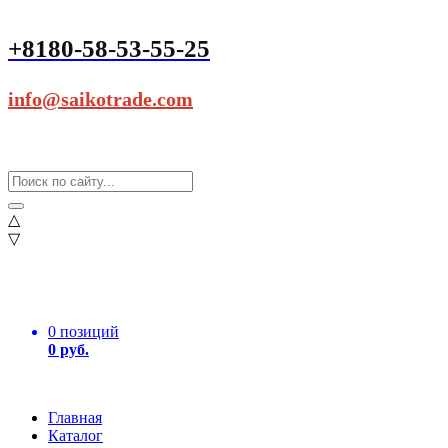
+8180-58-53-55-25
info@saikotrade.com
△
▽
0 позиций
0 руб.
Главная
Каталог