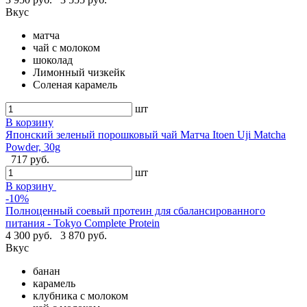
Вкус
матча
чай с молоком
шоколад
Лимонный чизкейк
Соленая карамель
шт
В корзину
Японский зеленый порошковый чай Матча Itoen Uji Matcha
Powder, 30g
717 руб.
шт
В корзину
-10%
Полноценный соевый протеин для сбалансированного
питания - Tokyo Complete Protein
4 300 руб.
3 870 руб.
Вкус
банан
карамель
клубника с молоком