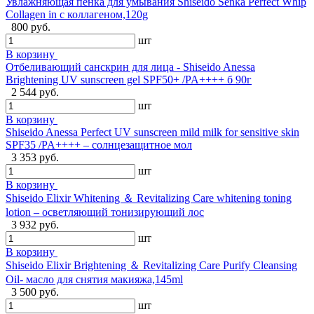
Увлажняющая пенка для умывания Shiseido Senka Perfect Whip
Collagen in с коллагеном,120g
800 руб.
шт
В корзину
Отбеливающий санскрин для лица - Shiseido Anessa
Brightening UV sunscreen gel SPF50+ /PA++++ б 90г
2 544 руб.
шт
В корзину
Shiseido Anessa Perfect UV sunscreen mild milk for sensitive skin
SPF35 /PA++++ – солнцезащитное мол
3 353 руб.
шт
В корзину
Shiseido Elixir Whitening ＆ Revitalizing Care whitening toning
lotion – осветляющий тонизирующий лос
3 932 руб.
шт
В корзину
Shiseido Elixir Brightening ＆ Revitalizing Care Purify Cleansing
Oil- масло для снятия макияжа,145ml
3 500 руб.
шт