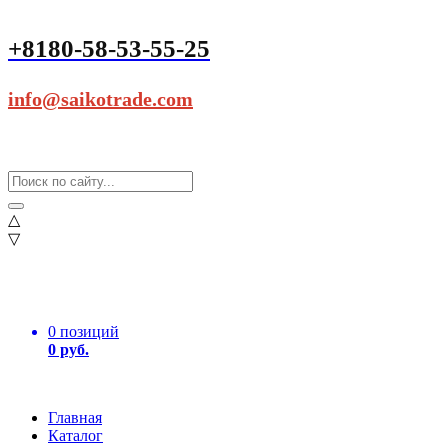
+8180-58-53-55-25
info@saikotrade.com
△
▽
0 позиций
0 руб.
Главная
Каталог