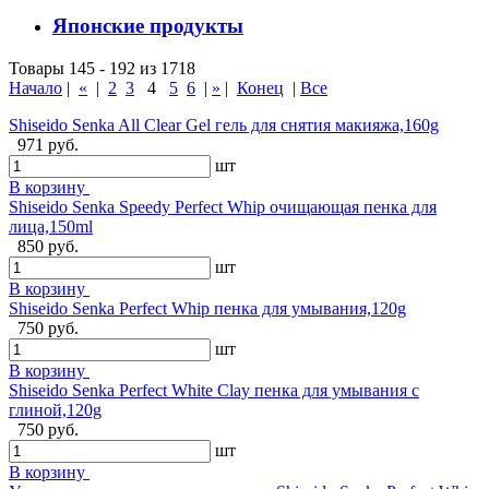
Японские продукты
Товары 145 - 192 из 1718
Начало
|
«
|
2
3
4
5
6
|
»
|
Конец
|
Все
Shiseido Senka All Clear Gel гель для снятия макияжа,160g
971 руб.
шт
В корзину
Shiseido Senka Speedy Perfect Whip очищающая пенка для
лица,150ml
850 руб.
шт
В корзину
Shiseido Senka Perfect Whip пенка для умывания,120g
750 руб.
шт
В корзину
Shiseido Senka Perfect White Clay пенка для умывания с
глиной,120g
750 руб.
шт
В корзину