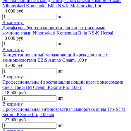
Увлажняющий лосьон для лица с рисовыми компонентами
Nihonsakari Komenuka Bijin NS-K Moisturizing Lot
4 000 руб.
шт
В корзину
Двухфазная бустер-сыворотка для лица с рисовыми
компонентами Nihonsakari Komenuka Bijin NS-K Herbal
3 000 руб.
шт
В корзину
Концентрированный увлажняющий крем для лица с
аминокислотами EBiS Amino Cream, 100 г
4 300 руб.
шт
В корзину
Профессиональный восстанавливающий крем с экзосомами
direia The STM Cream iP Some Pro, 100 г
18 500 руб.
шт
В корзину
Профессиональная антивозрастная сыворотка direia The STM
Serum iP Some Pro, 100 мл
23 000 руб.
шт