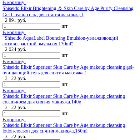
В корзину
Shiseido Elixir Brightening ＆ Skin Care by Age Purify Cleansing
Gel Cream- гель для снятия макияжа,1
2 891 руб.
шт
В корзину
"Shiseido AquaLabel Bouncing Emulsion-увлажняющий
антивозрастной эмульсия,130ml"
2 024 руб.
шт
В корзину
Shiseido Elixir Superieur Skin Care by Age makeup cleansing gel-
очищающий гель для снятия макияжа,1
3 122 руб.
шт
В корзину
Shiseido Elixir Superieur Skin Care by Age makeup cleansing
cream-крем для снятия макияжа,140g
3 122 руб.
шт
В корзину
Shiseido Elixir Superieur Skin Care by Age makeup cleansing
lotion-лосьон для снятия макияжа,150ml
3 122 руб.