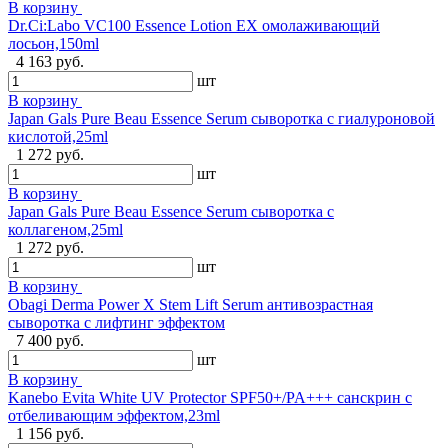
В корзину
Dr.Ci:Labo VC100 Essence Lotion EX омолаживающий
лосьон,150ml
4 163 руб.
шт
В корзину
Japan Gals Pure Beau Essence Serum сыворотка с гиалуроновой
кислотой,25ml
1 272 руб.
шт
В корзину
Japan Gals Pure Beau Essence Serum сыворотка с
коллагеном,25ml
1 272 руб.
шт
В корзину
Obagi Derma Power X Stem Lift Serum антивозрастная
сыворотка с лифтинг эффектом
7 400 руб.
шт
В корзину
Kanebo Evita White UV Protector SPF50+/PA+++ санскрин с
отбеливающим эффектом,23ml
1 156 руб.