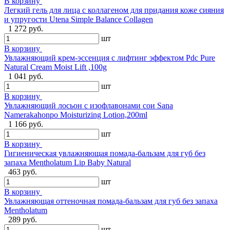
В корзину
Легкий гель для лица с коллагеном для придания коже сияния
и упругости Utena Simple Balance Collagen
1 272 руб.
шт
В корзину
Увлажняющий крем-эссенция с лифтинг эффектом Pdc Pure
Natural Cream Moist Lift ,100g
1 041 руб.
шт
В корзину
Увлажняющий лосьон с изофлавонами сои Sana
Namerakahonpo Moisturizing Lotion,200ml
1 166 руб.
шт
В корзину
Гигиеническая увлажняющая помада-бальзам для губ без
запаха Mentholatum Lip Baby Natural
463 руб.
шт
В корзину
Увлажняющая оттеночная помада-бальзам для губ без запаха
Mentholatum
289 руб.
шт