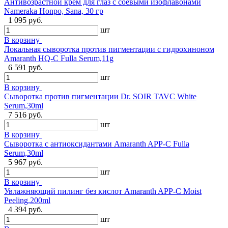
Антивозрастной крем для глаз с соевыми изофлавонами
Nameraka Honpo, Sana, 30 гр
1 095 руб.
шт
В корзину
Локальная сыворотка против пигментации с гидрохиноном
Amaranth HQ-C Fulla Serum,11g
6 591 руб.
шт
В корзину
Сыворотка против пигментации Dr. SOIR TAVC White
Serum,30ml
7 516 руб.
шт
В корзину
Сыворотка с антиоксидантами Amaranth APP-С Fulla
Serum,30ml
5 967 руб.
шт
В корзину
Увлажняющий пилинг без кислот Amaranth APP-C Moist
Peeling,200ml
4 394 руб.
шт