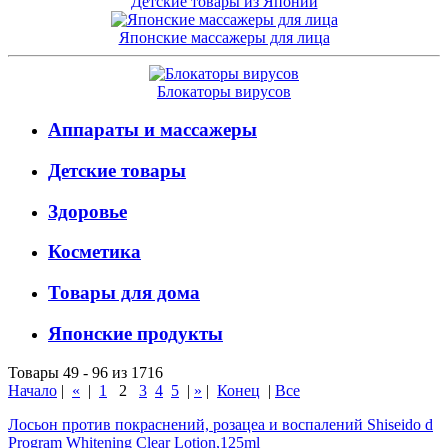
Детские товары из Японии
Японские массажеры для лица
Блокаторы вирусов
Аппараты и массажеры
Детские товары
Здоровье
Косметика
Товары для дома
Японские продукты
Товары 49 - 96 из 1716
Начало
|
«
|
1
2
3
4
5
|
»
|
Конец
|
Все
Лосьон против покраснений, розацеа и воспалений Shiseido d
Program Whitening Clear Lotion,125ml