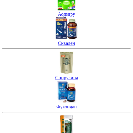
Аодзиру
Сквален
Спирулина
Фукоидан