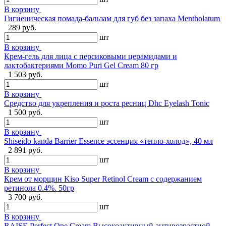
В корзину
Гигиеническая помада-бальзам для губ без запаха Mentholatum
289 руб.
шт
В корзину
Крем-гель для лица с персиковыми церамидами и
лактобактериями Momo Puri Gel Cream 80 гр
1 503 руб.
шт
В корзину
Средство для укрепления и роста ресниц Dhc Eyelash Tonic
1 500 руб.
шт
В корзину
Shiseido kanda Barrier Essence эссенция «тепло-холод», 40 мл
2 891 руб.
шт
В корзину
Крем от морщин Kiso Super Retinol Cream с содержанием
ретинола 0.4%. 50гр
3 700 руб.
шт
В корзину
RAISE Perfect One Cream Высокоактивный антивозрастной