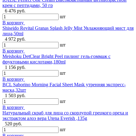
крем с пептидами, 50 гр
6 476 руб.
шт
В корзину
Shiseido Revital Granas Splash Jelly Mist Увлажняющий мист для
лица,50ml
4 972 руб.
шт
В корзину
Meishoku DetClear Bright Peel пилинг гель-гоммаж с
фруктовыми кислотами,180ml
1 156 руб.
шт
В корзину
BCL Saborino Morning Facial Sheet Mask утренняя экспресс-
маска,32шт
1 503 руб.
шт
В корзину
Натуральный скраб для лица со скорлупой грецкого ореха и
экстрактом алоэ вера Utena Everish ,135g
520 руб.
шт
В корзину