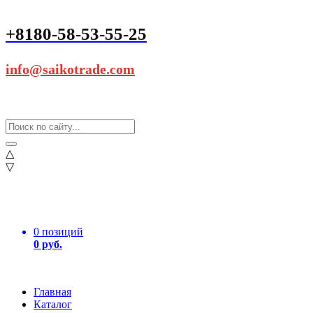
+8180-58-53-55-25
info@saikotrade.com
△
▽
0 позиций
0 руб.
Главная
Каталог