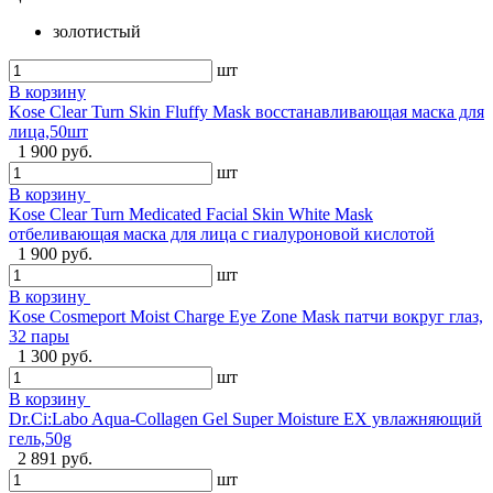
золотистый
шт
В корзину
Kose Clear Turn Skin Fluffy Mask восстанавливающая маска для
лица,50шт
1 900 руб.
шт
В корзину
Kose Clear Turn Medicated Facial Skin White Mask
отбеливающая маска для лица с гиалуроновой кислотой
1 900 руб.
шт
В корзину
Kose Cosmeport Moist Charge Eye Zone Mask патчи вокруг глаз,
32 пары
1 300 руб.
шт
В корзину
Dr.Ci:Labo Aqua-Collagen Gel Super Moisture EX увлажняющий
гель,50g
2 891 руб.
шт