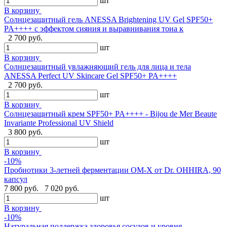
шт
В корзину
Солнцезащитный гель ANESSA Brightening UV Gel SPF50+
PA++++ с эффектом сияния и выравнивания тона к
2 700 руб.
шт
В корзину
Солнцезащитный увлажняющий гель для лица и тела
ANESSA Perfect UV Skincare Gel SPF50+ PA++++
2 700 руб.
шт
В корзину
Cолнцезащитный крем SPF50+ PA++++ - Bijou de Mer Beaute
Invariante Professional UV Shield
3 800 руб.
шт
В корзину
-10%
Пробиотики 3-летней ферментации OM-X от Dr. OHHIRA, 90
капсул
7 800 руб.
7 020 руб.
шт
В корзину
-10%
Натуральная поддержка здоровья сосудов и уровня