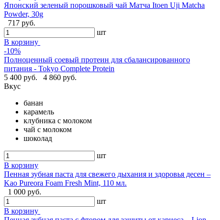
Японский зеленый порошковый чай Матча Itoen Uji Matcha
Powder, 30g
717 руб.
шт
В корзину
-10%
Полноценный соевый протеин для сбалансированного
питания - Tokyo Complete Protein
5 400 руб.
4 860 руб.
Вкус
банан
карамель
клубника с молоком
чай с молоком
шоколад
шт
В корзину
Пенная зубная паста для свежего дыхания и здоровья десен –
Kao Pureora Foam Fresh Mint, 110 мл.
1 000 руб.
шт
В корзину
Пенная зубная паста с фтором для защиты от кариеса – Lion