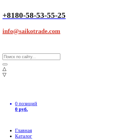
+8180-58-53-55-25
info@saikotrade.com
△
▽
0 позиций
0 руб.
Главная
Каталог