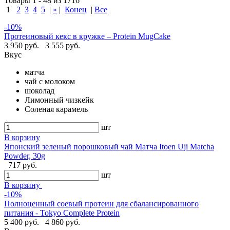
Товары 1 - 48 из 1716
1
2
3
4
5
|
»
|
Конец
|
Все
-10%
Протеиновый кекс в кружке – Protein MugCake
3 950 руб.
3 555 руб.
Вкус
матча
чай с молоком
шоколад
Лимонный чизкейк
Соленая карамель
шт
В корзину
Японский зеленый порошковый чай Матча Itoen Uji Matcha
Powder, 30g
717 руб.
шт
В корзину
-10%
Полноценный соевый протеин для сбалансированного
питания - Tokyo Complete Protein
5 400 руб.
4 860 руб.