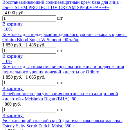
Восстанавливающий солнцезащитный крем-база для лица -
Direia STEM PROTECT UV CREAM SPF50+ PA++++
4 000 руб.
шт
В корзину
-10%
Комплекс для поддержания здорового уровня сахара в крови –
Orihiro Blood Sugar W Support, 90 табл.
1 650 руб.
1 485 руб.
шт
В корзину
-10%
Комплекс для снижения висцерального жира и поддержания
нормального уровня мочевой кислоты от Orihiro
1 850 руб.
1 665 руб.
шт
В корзину
Лечебное мыло для умывания против акне с салициловой
кислотой - Meishoku Bigan (BHA), 80 г
800 руб.
шт
В корзину
Увлажняющий солевой скраб для тела с кокосовым маслом -
Esteny Salty Scrub Enrich Moist, 350 г