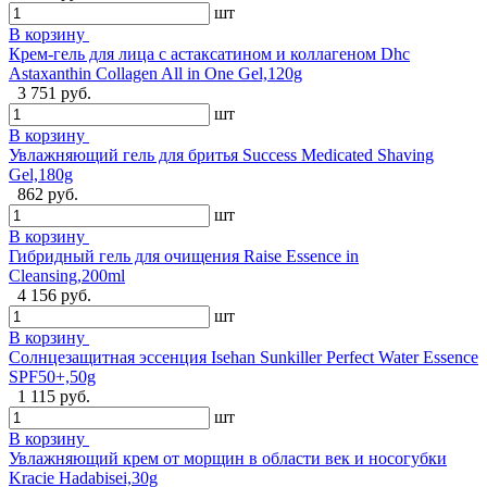
шт
В корзину
Крем-гель для лица с астаксатином и коллагеном Dhc
Astaxanthin Collagen All in One Gel,120g
3 751 руб.
шт
В корзину
Увлажняющий гель для бритья Success Medicated Shaving
Gel,180g
862 руб.
шт
В корзину
Гибридный гель для очищения Raise Essence in
Cleansing,200ml
4 156 руб.
шт
В корзину
Солнцезащитная эссенция Isehan Sunkiller Perfect Water Essence
SPF50+,50g
1 115 руб.
шт
В корзину
Увлажняющий крем от морщин в области век и носогубки
Kracie Hadabisei,30g