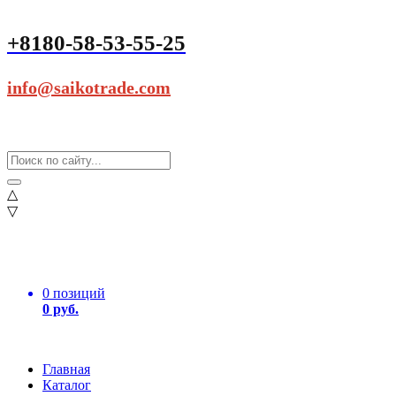
+8180-58-53-55-25
info@saikotrade.com
△
▽
0 позиций
0 руб.
Главная
Каталог