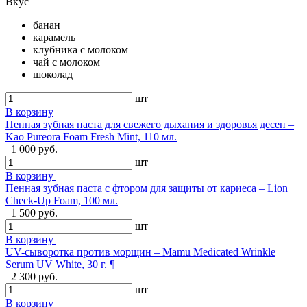
Вкус
банан
карамель
клубника с молоком
чай с молоком
шоколад
шт
В корзину
Пенная зубная паста для свежего дыхания и здоровья десен –
Kao Pureora Foam Fresh Mint, 110 мл.
1 000 руб.
шт
В корзину
Пенная зубная паста с фтором для защиты от кариеса – Lion
Check-Up Foam, 100 мл.
1 500 руб.
шт
В корзину
UV-сыворотка против морщин – Mamu Medicated Wrinkle
Serum UV White, 30 г. ¶
2 300 руб.
шт
В корзину