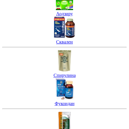
Аодзиру
Сквален
Спирулина
Фукоидан