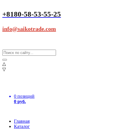
+8180-58-53-55-25
info@saikotrade.com
△
▽
0 позиций
0 руб.
Главная
Каталог