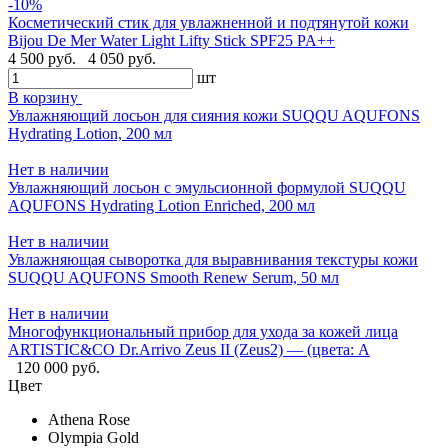
-10%
Косметический стик для увлажненной и подтянутой кожи
Bijou De Mer Water Light Lifty Stick SPF25 PA++
4 500 руб.
4 050 руб.
шт
В корзину
Увлажняющий лосьон для сияния кожи SUQQU AQUFONS
Hydrating Lotion, 200 мл
Нет в наличии
Увлажняющий лосьон с эмульсионной формулой SUQQU
AQUFONS Hydrating Lotion Enriched, 200 мл
Нет в наличии
Увлажняющая сыворотка для выравнивания текстуры кожи
SUQQU AQUFONS Smooth Renew Serum, 50 мл
Нет в наличии
Многофункциональный прибор для ухода за кожей лица
ARTISTIC&CO Dr.Arrivo Zeus II (Zeus2) — (цвета: A
120 000 руб.
Цвет
Athena Rose
Olympia Gold