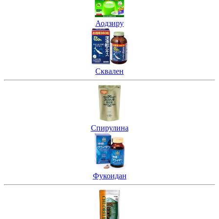
Аодзиру
Сквален
Спирулина
Фукоидан