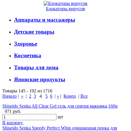
Блокаторы вирусов
Аппараты и массажеры
Детские товары
Здоровье
Косметика
Товары для дома
Японские продукты
Товары 145 - 192 из 1716
Начало
|
«
|
2
3
4
5
6
|
»
|
Конец
|
Все
Shiseido Senka All Clear Gel гель для снятия макияжа,160g
971 руб.
шт
В корзину
Shiseido Senka Speedy Perfect Whip очищающая пенка для