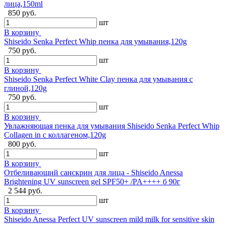
лица,150ml
850 руб.
шт
В корзину
Shiseido Senka Perfect Whip пенка для умывания,120g
750 руб.
шт
В корзину
Shiseido Senka Perfect White Clay пенка для умывания с
глиной,120g
750 руб.
шт
В корзину
Увлажняющая пенка для умывания Shiseido Senka Perfect Whip
Collagen in с коллагеном,120g
800 руб.
шт
В корзину
Отбеливающий санскрин для лица - Shiseido Anessa
Brightening UV sunscreen gel SPF50+ /PA++++ б 90г
2 544 руб.
шт
В корзину
Shiseido Anessa Perfect UV sunscreen mild milk for sensitive skin