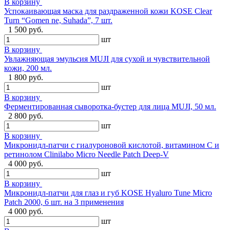
В корзину
Успокаивающая маска для раздраженной кожи KOSE Clear
Turn “Gomen ne, Suhada”, 7 шт.
1 500 руб.
шт
В корзину
Увлажняющая эмульсия MUJI для сухой и чувствительной
кожи, 200 мл.
1 800 руб.
шт
В корзину
Ферментированная сыворотка-бустер для лица MUJI, 50 мл.
2 800 руб.
шт
В корзину
Микронидл-патчи с гиалуроновой кислотой, витамином C и
ретинолом Clinilabo Micro Needle Patch Deep-V
4 000 руб.
шт
В корзину
Микронидл-патчи для глаз и губ KOSE Hyaluro Tune Micro
Patch 2000, 6 шт. на 3 применения
4 000 руб.
шт