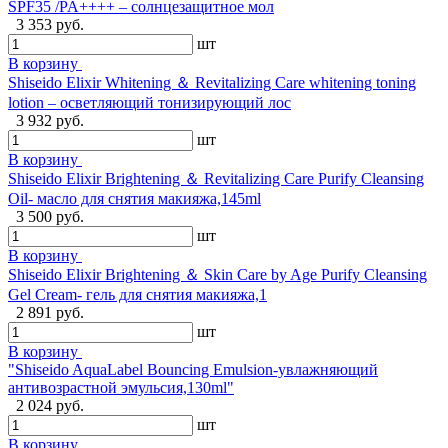
SPF35 /PA++++ – солнцезащитное мол
3 353 руб.
шт
В корзину
Shiseido Elixir Whitening ＆ Revitalizing Care whitening toning
lotion – осветляющий тонизирующий лос
3 932 руб.
шт
В корзину
Shiseido Elixir Brightening ＆ Revitalizing Care Purify Cleansing
Oil- масло для снятия макияжа,145ml
3 500 руб.
шт
В корзину
Shiseido Elixir Brightening ＆ Skin Care by Age Purify Cleansing
Gel Cream- гель для снятия макияжа,1
2 891 руб.
шт
В корзину
"Shiseido AquaLabel Bouncing Emulsion-увлажняющий
антивозрастной эмульсия,130ml"
2 024 руб.
шт
В корзину