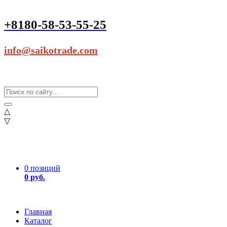
+8180-58-53-55-25
info@saikotrade.com
△
▽
0 позиций
0 руб.
Главная
Каталог