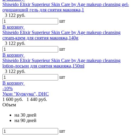
Shiseido Elixir Superieur Skin Care by Age makeup cleansing gel-
очищающий гель для снятия макияжа,1
3 122 руб.
шт
В корзину
Shiseido Elixir Superieur Skin Care by Age makeup cleansing
cream-крем для снятия макияжа,140g
3 122 руб.
шт
В корзину
Shiseido Elixir Superieur Skin Care by Age makeup cleansing
lotion-лосьон для снятия макияжа,150ml
3 122 руб.
шт
В корзину
-10%
Укон "Куркума", DHC
1 600 руб.
1 440 руб.
Объем
на 30 дней
на 90 дней
шт