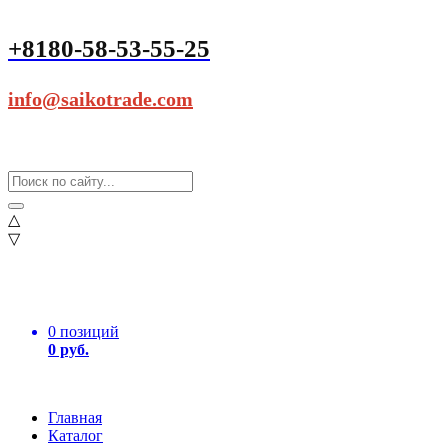
+8180-58-53-55-25
info@saikotrade.com
△
▽
0 позиций
0 руб.
Главная
Каталог