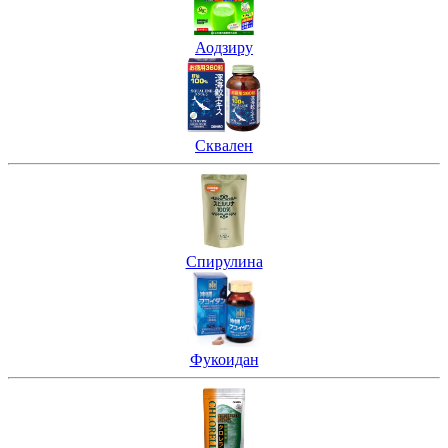
Аодзиру
Сквален
Спирулина
Фукоидан