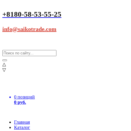
+8180-58-53-55-25
info@saikotrade.com
△
▽
0 позиций
0 руб.
Главная
Каталог