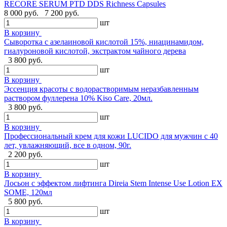
RECORE SERUM PTD DDS Richness Capsules
8 000 руб.
7 200 руб.
шт
В корзину
Сыворотка с азелаиновой кислотой 15%, ниацинамидом,
гиалуроновой кислотой, экстрактом чайного дерева
3 800 руб.
шт
В корзину
Эссенция красоты с водорастворимым неразбавленным
раствором фуллерена 10% Kiso Care, 20мл.
3 800 руб.
шт
В корзину
Профессиональный крем для кожи LUCIDO для мужчин с 40
лет, увлажняющий, все в одном, 90г.
2 200 руб.
шт
В корзину
Лосьон с эффектом лифтинга Direia Stem Intense Use Lotion EX
SOME, 120мл
5 800 руб.
шт
В корзину