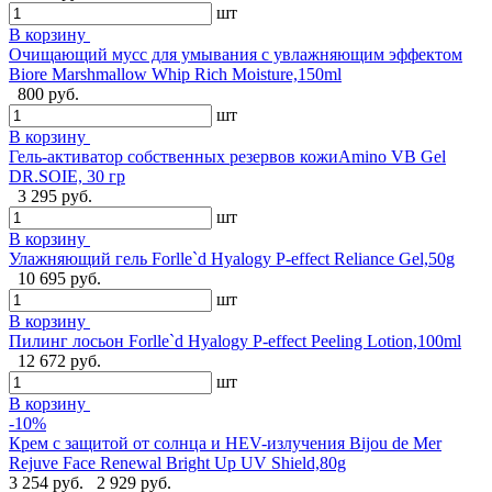
шт
В корзину
Очищающий мусс для умывания с увлажняющим эффектом
Biore Marshmallow Whip Rich Moisture,150ml
800 руб.
шт
В корзину
Гель-активатор собственных резервов кожиAmino VB Gel
DR.SOIE, 30 гр
3 295 руб.
шт
В корзину
Улажняющий гель Forlle`d Hyalogy P-effect Reliance Gel,50g
10 695 руб.
шт
В корзину
Пилинг лосьон Forlle`d Hyalogy P-effect Peeling Lotion,100ml
12 672 руб.
шт
В корзину
-10%
Крем с защитой от солнца и HEV-излучения Bijou de Mer
Rejuve Face Renewal Bright Up UV Shield,80g
3 254 руб.
2 929 руб.