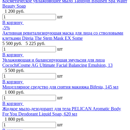
Косметическое увлажняющее мыло Tabibijin Bisuisen Spa Water
Beauty Soap
1 200 руб.
шт
В корзину
-5%
Активная ревитализирующая маска для лица со стволовыми
клетками Direia The Stem Mask EX Some
5 500 руб.
5 225 руб.
шт
В корзину
Увлажняющая и балансирующая эмульсия для лица
CocochiCosme AG Ultimate Facial Balancing Emulsion, 13
5 500 руб.
шт
В корзину
Мицеллярное средство для снятия макияжа Bifesta, 145 мл
1 000 руб.
шт
В корзину
Жидкое мыло-дезодорант для тела PELICAN Aromatic Body
For You Deodorant Liquid Soap, 620 мл
1 800 руб.
шт