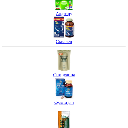
Аодзиру
Сквален
Спирулина
Фукоидан