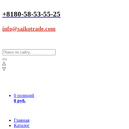
+8180-58-53-55-25
info@saikotrade.com
△
▽
0 позиций
0 руб.
Главная
Каталог