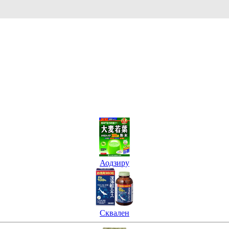
Аодзиру
Сквален