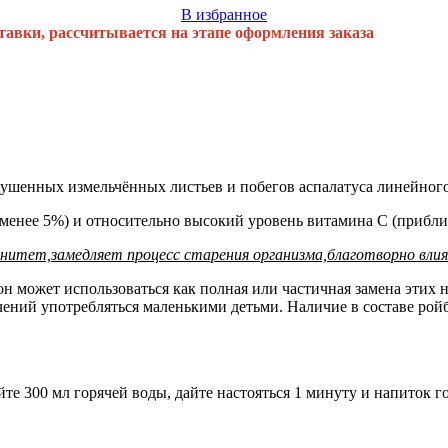
В избранное
тавки, рассчитывается на этапе оформления заказа
сушенных измельчённых листьев и побегов аспалат
уса
линейног
(менее 5%) и относительно высокий уровень витамина С (прибли
тет,замедляет процесс старения организма,благотворно влия
, он может использоваться как полная или частичная замена эти
ений употребляться маленькими детьми. Наличие в составе ройб
йте 300 мл горячей воды, дайте настояться 1 минуту и напиток 