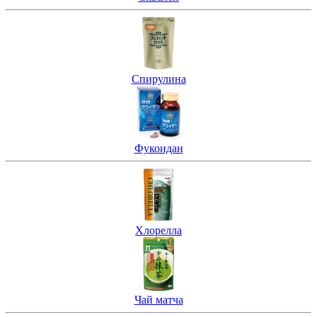
Спирулина
Фукоидан
Хлорелла
Чай матча