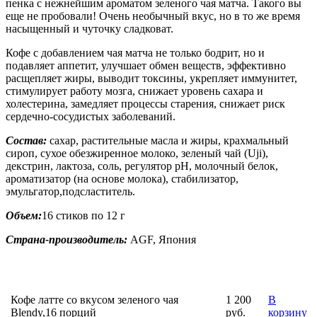
пенка с нежнейшим ароматом зеленого чая матча. Такого вы
еще не пробовали! Очень необычный вкус, но в то же время
насыщенный и чуточку сладковат.
Кофе с добавлением чая матча не только бодрит, но и
подавляет аппетит, улучшает обмен веществ, эффективно
расщепляет жиры, выводит токсины, укрепляет иммунитет,
стимулирует работу мозга, снижает уровень сахара и
холестерина, замедляет процессы старения, снижает риск
сердечно-сосудистых заболеваний.
Состав:
сахар, растительные масла и жиры, крахмальный
сироп, сухое обезжиренное молоко, зеленый чай (Uji),
декстрин, лактоза, соль, регулятор pH, молочный белок,
ароматизатор (на основе молока), стабилизатор,
эмульгатор,подсластитель.
Объем:
16 стиков по 12 г
Страна-производитель:
AGF, Япония
Кофе латте со вкусом зеленого чая
1 200
В
Blendy,16 порций
руб.
корзину