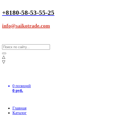
+8180-58-53-55-25
info@saikotrade.com
△
▽
0 позиций
0 руб.
Главная
Каталог