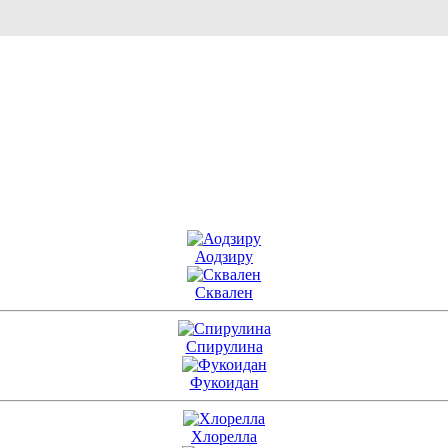
Аодзиру
Сквален
Спирулина
Фукоидан
Хлорелла