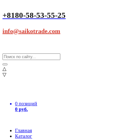
+8180-58-53-55-25
info@saikotrade.com
△
▽
0 позиций
0 руб.
Главная
Каталог