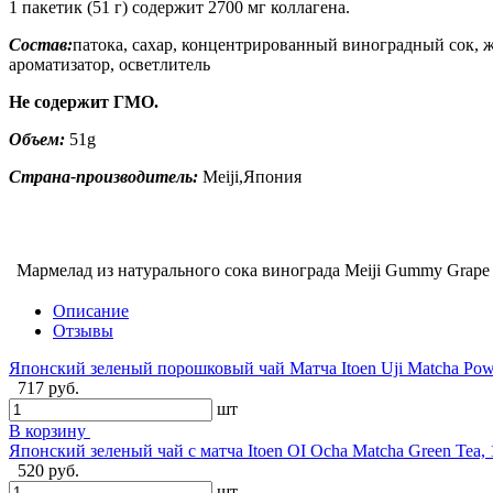
1 пакетик (51 г) содержит 2700 мг коллагена.
Состав:
патока, сахар, концентрированный виноградный сок, ж
ароматизатор, осветлитель
Не содержит ГМО.
Объем:
51g
Страна-производитель:
Meiji,Япония
Мармелад из натурального сока винограда Meiji Gummy Grape
Описание
Отзывы
Японский зеленый порошковый чай Матча Itoen Uji Matcha Pow
717 руб.
шт
В корзину
Японский зеленый чай с матча Itoen OI Ocha Matcha Green Tea,
520 руб.
шт